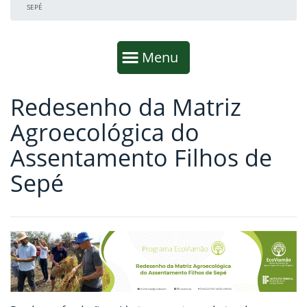
SEPÉ
Início da navegação
Mostrar
Menu
Redesenho da Matriz
Fim da navegação
Início do conteúdo
Agroecológica do
Assentamento Filhos de
Sepé