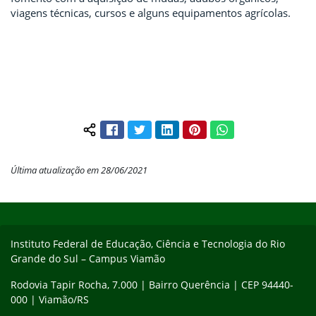
viagens técnicas, cursos e alguns equipamentos agrícolas.
Facebook
Twitter
LinkedIn
Pinterest
WhatsApp
Compartilhar conteúdo:
Última atualização em 28/06/2021
Início do rodapé
Fim do conteúdo
Instituto Federal de Educação, Ciência e Tecnologia do Rio
Grande do Sul – Campus Viamão
Rodovia Tapir Rocha, 7.000 | Bairro Querência | CEP 94440-
000 | Viamão/RS