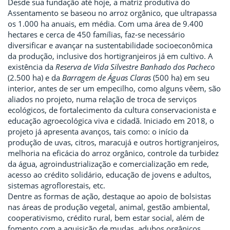
Desde sua fundação até hoje, a matriz produtiva do
Assentamento se baseou no arroz orgânico, que ultrapassa
os 1.000 ha anuais, em média. Com uma área de 9.400
hectares e cerca de 450 famílias, faz-se necessário
diversificar e avançar na sustentabilidade socioeconômica
da produção, inclusive dos hortigranjeiros já em cultivo. A
existência da
Reserva de Vida Silvestre Banhado dos Pacheco
(2.500 ha) e da
Barragem de Águas Claras
(500 ha) em seu
interior, antes de ser um empecilho, como alguns vêem, são
aliados no projeto, numa relação de troca de serviços
ecológicos, de fortalecimento da cultura conservacionista e
educação agroecológica viva e cidadã. Iniciado em 2018, o
projeto já apresenta avanços, tais como: o início da
produção de uvas, citros, maracujá e outros hortigranjeiros,
melhoria na eficácia do arroz orgânico, controle da turbidez
da água, agroindustrialização e comercialização em rede,
acesso ao crédito solidário, educação de jovens e adultos,
sistemas agroflorestais, etc.
Dentre as formas de ação, destaque ao apoio de bolsistas
nas áreas de produção vegetal, animal, gestão ambiental,
cooperativismo, crédito rural, bem estar social, além de
fomento com a aquisição de mudas, adubos orgânicos,