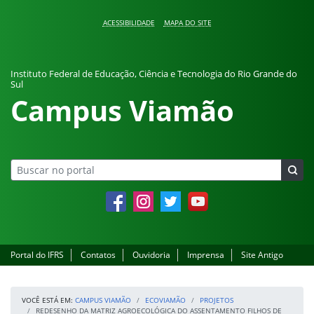
Pular para o conteúdo
ACESSIBILIDADE
MAPA DO SITE
Instituto Federal de Educação, Ciência e Tecnologia do Rio Grande do
Sul
Campus Viamão
Facebook
Instagram
Twitter
YouTube
Portal do IFRS
Contatos
Ouvidoria
Imprensa
Site Antigo
VOCÊ ESTÁ EM:
CAMPUS VIAMÃO
ECOVIAMÃO
PROJETOS
REDESENHO DA MATRIZ AGROECOLÓGICA DO ASSENTAMENTO FILHOS DE