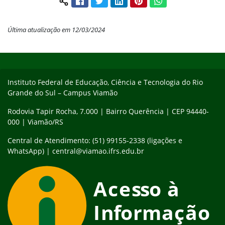
Compartilhar conteúdo:
Última atualização em 12/03/2024
Início do rodapé
Fim do conteúdo
Instituto Federal de Educação, Ciência e Tecnologia do Rio
Grande do Sul – Campus Viamão
Rodovia Tapir Rocha, 7.000 | Bairro Querência | CEP 94440-
000 | Viamão/RS
Central de Atendimento: (51) 99155-2338 (ligações e
WhatsApp) | central@viamao.ifrs.edu.br