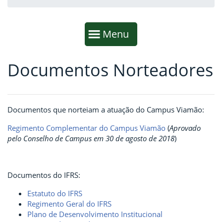
Início da navegação
Mostrar
Menu
Documentos Norteadores
Fim da navegação
Início do conteúdo
Documentos que norteiam a atuação do Campus Viamão:
Regimento Complementar do Campus Viamão
(
Aprovado
pelo Conselho de Campus em 30 de agosto de 2018
)
Documentos do IFRS:
Estatuto do IFRS
Regimento Geral do IFRS
Plano de Desenvolvimento Institucional