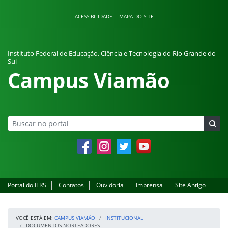
Pular para o conteúdo
ACESSIBILIDADE
MAPA DO SITE
Instituto Federal de Educação, Ciência e Tecnologia do Rio Grande do
Sul
Campus Viamão
Facebook
Instagram
Twitter
YouTube
Portal do IFRS
Contatos
Ouvidoria
Imprensa
Site Antigo
VOCÊ ESTÁ EM:
CAMPUS VIAMÃO
INSTITUCIONAL
DOCUMENTOS NORTEADORES