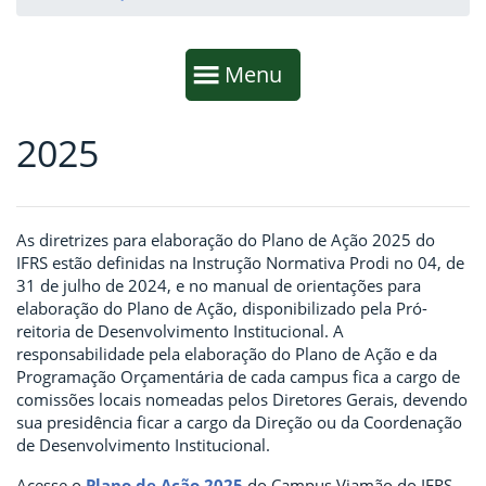
Início da navegação
Mostrar
Menu
2025
Fim da navegação
Início do conteúdo
As diretrizes para elaboração do Plano de Ação 2025 do
IFRS estão definidas na Instrução Normativa Prodi no 04, de
31 de julho de 2024, e no manual de orientações para
elaboração do Plano de Ação, disponibilizado pela Pró-
reitoria de Desenvolvimento Institucional. A
responsabilidade pela elaboração do Plano de Ação e da
Programação Orçamentária de cada campus fica a cargo de
comissões locais nomeadas pelos Diretores Gerais, devendo
sua presidência ficar a cargo da Direção ou da Coordenação
de Desenvolvimento Institucional.
Acesse o
Plano de Ação 2025
do Campus Viamão do IFRS.