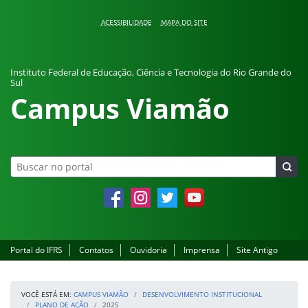
Pular para o conteúdo
ACESSIBILIDADE
MAPA DO SITE
Instituto Federal de Educação, Ciência e Tecnologia do Rio Grande do
Sul
Campus Viamão
Facebook
Instagram
Twitter
YouTube
Portal do IFRS
Contatos
Ouvidoria
Imprensa
Site Antigo
VOCÊ ESTÁ EM:
CAMPUS VIAMÃO
DESENVOLVIMENTO INSTITUCIONAL
PLANO DE AÇÃO
2025