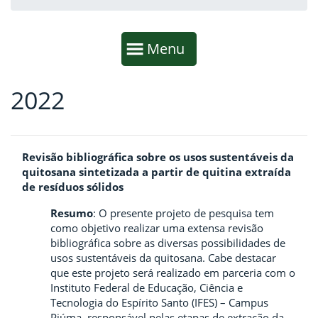
Início da navegação
Mostrar
Menu
2022
Fim da navegação
Início do conteúdo
Revisão bibliográfica sobre os usos sustentáveis da
quitosana sintetizada a partir de quitina extraída
de resíduos sólidos
Resumo
: O presente projeto de pesquisa tem
como objetivo realizar uma extensa revisão
bibliográfica sobre as diversas possibilidades de
usos sustentáveis da quitosana. Cabe destacar
que este projeto será realizado em parceria com o
Instituto Federal de Educação, Ciência e
Tecnologia do Espírito Santo (IFES) – Campus
Piúma, responsável
pelas etapas de extração da