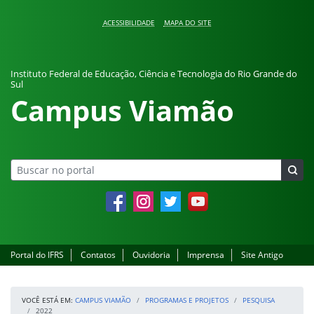
Pular para o conteúdo
ACESSIBILIDADE
MAPA DO SITE
Instituto Federal de Educação, Ciência e Tecnologia do Rio Grande do
Sul
Campus Viamão
Facebook
Instagram
Twitter
YouTube
Portal do IFRS
Contatos
Ouvidoria
Imprensa
Site Antigo
VOCÊ ESTÁ EM:
CAMPUS VIAMÃO
PROGRAMAS E PROJETOS
PESQUISA
2022