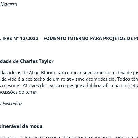
 Navarro
L IFRS Nº 12/2022 – FOMENTO INTERNO PARA PROJETOS DE 
cidade de Charles Taylor
 das ideias de Allan Bloom para criticar severamente a ideia de ju
o da vida é a aceitação de um relativismo acomodatício. Todos tê
mesmos. Através de revisão e pesquisa bibliográfica há o objetiv
iscussões do tema.
 Foschiera
ulnerável da moda
 aplicável a diferentes setores da economia vem ampliando sua i