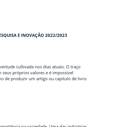
PESQUISA E INOVAÇÃO 2022/2023
ventude cultivada nos dias atuais. O traço
m seus próprios valores e é impossível
o de produzir um artigo ou capítulo de livro
mportância na sociedade. Uma das indústrias