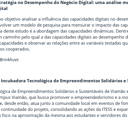
stratégia no Desempenho do Negócio Digital: uma análise 
ital
 objetivo analisar a influência das capacidades digitais no desem
volver um modelo de pesquisa para mensurar o impacto das cap
rica deste estudo é a abordagem das capacidades dinâmicas. Dentr
 caminho pelo qual a das capacidades digitais ao desempenho dos
 capacidades e observar as relações entre as variáveis testadas q
 os cooperados.
 Brinkhues
a Incubadora Tecnológica de Empreendimentos Solidários e 
ógica de Empreendimentos Solidários e Sustentáveis de Viamão e
ampus Viamão, que busca promover o empreendedorismo e a inova
 e, desde então, atua junto à comunidade local em eventos de fom
 a continuidade do projeto, consolidando as ações da ITESS e ex
om foco na aproximação da mesma aos estudantes e servidores