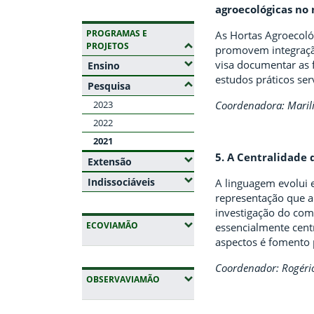
agroecológicas no
PROGRAMAS E
As Hortas Agroecoló
(OCULTAR SUBMENUS)
PROJETOS
promovem integração
visa documentar as 
(Expandir submenus)
Ensino
estudos práticos se
(Ocultar submenus)
Pesquisa
Coordenadora: Marili
2023
2022
2021
5. A Centralidade 
(Expandir submenus)
Extensão
(Expandir submenus)
Indissociáveis
A linguagem evolui 
representação que al
investigação do com
(EXPANDIR SUBMENUS)
ECOVIAMÃO
essencialmente centr
aspectos é fomento 
Coordenador: Rogério
(EXPANDIR SUBMENUS)
OBSERVAVIAMÃO