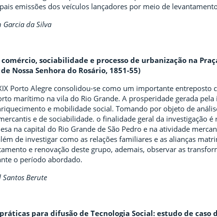
ipais emissões dos veículos lançadores por meio de levantamento 
 Garcia da Silva
s, comércio, sociabilidade e processo de urbanização na Praç
a de Nossa Senhora do Rosário, 1851-55)
XIX Porto Alegre consolidou-se como um importante entreposto co
rto marítimo na vila do Rio Grande. A prosperidade gerada pela i
riquecimento e mobilidade social. Tomando por objeto de análise
mercantis e de sociabilidade. o finalidade geral da investigação é 
esa na capital do Rio Grande de São Pedro e na atividade mercant
além de investigar como as relações familiares e as alianças matr
tamento e renovação deste grupo, ademais, observar as transfo
ante o período abordado.
 Santos Berute
práticas para difusão de Tecnologia Social: estudo de caso 