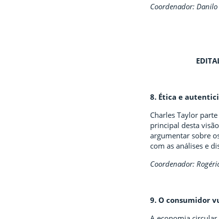
Coordenador: Danilo
EDITA
8. Ética e autenti
Charles Taylor parte
principal desta visã
argumentar sobre os 
com as análises e d
Coordenador: Rogério
9. O consumidor v
A economia circular