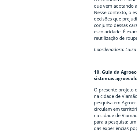
que vem adotando a 
Nesse contexto, o e
decisões que prejudi
conjunto dessas cara
escolaridade. É exa
reutilização de roup
Coordenadora: Luiza 
10. Guia da Agroe
sistemas agroecol
O presente projeto d
na cidade de Viamão
pesquisa em Agroecol
circulam em territó
na cidade de Viamão
para a pesquisa: um
das experiências pop