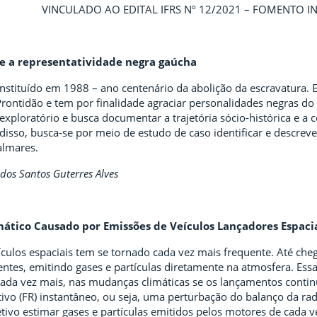
VINCULADO AO EDITAL IFRS Nº 12/2021 – FOMENTO I
 e a representatividade negra gaúcha
nstituído em 1988 – ano centenário da abolição da escravatura. E
 Prontidão e tem por finalidade agraciar personalidades negras d
r exploratório e busca documentar a trajetória sócio-histórica e
isso, busca-se por meio de estudo de caso identificar e descrever 
almares.
dos Santos Guterres Alves
mático Causado por Emissões de Veículos Lançadores Espaci
culos espaciais tem se tornado cada vez mais frequente. Até che
entes, emitindo gases e partículas diretamente na atmosfera. Ess
cada vez mais, nas mudanças climáticas se os lançamentos cont
vo (FR) instantâneo, ou seja, uma perturbação do balanço da radi
tivo estimar gases e partículas emitidos pelos motores de cada 