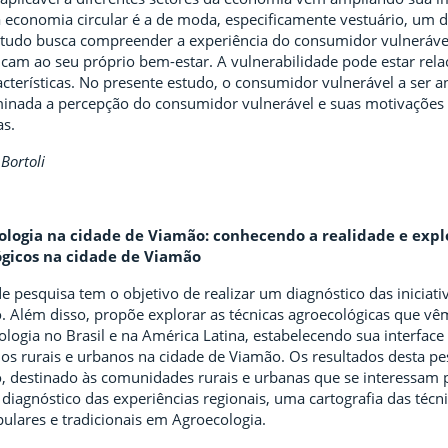
economia circular é a de moda, especificamente vestuário, um d
studo busca compreender a experiência do consumidor vulnerável.
cam ao seu próprio bem-estar. A vulnerabilidade pode estar relac
cterísticas. No presente estudo, o consumidor vulnerável a ser 
minada a percepção do consumidor vulnerável e suas motivações 
as.
Bortoli
cologia na cidade de Viamão: conhecendo a realidade e exp
ógicos na cidade de Viamão
e pesquisa tem o objetivo de realizar um diagnóstico das iniciat
. Além disso, propõe explorar as técnicas agroecológicas que v
ogia no Brasil e na América Latina, estabelecendo sua interface
rios rurais e urbanos na cidade de Viamão. Os resultados desta p
, destinado às comunidades rurais e urbanas que se interessam p
 diagnóstico das experiências regionais, uma cartografia das té
ulares e tradicionais em Agroecologia.