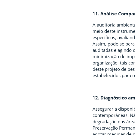
11. Análise Compar
A auditoria ambient
meio deste instrumen
específicos, avalian
Assim, pode-se perc
auditadas e agindo 
minimização de impa
organização, tais c
deste projeto de pe
estabelecidos para o
12. Diagnóstico am
Assegurar a disponib
contemporâneas. Não
degradação das área
Preservação Perman
adotar medidas de p