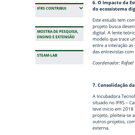
6. O Impacto da E
(EXPANDIR SUBMENUS)
do ecossistema dig
IFRS CONTRIBUI
Este estudo tem como
projeto busca desen
MOSTRA DE PESQUISA,
digital. A lente teó
ENSINO E EXTENSÃO
modelo que trace um
entre a interação as
das entrevistas com
STEAM-LAB
Coordenador: Rafael
Fim da navegação
7. Consolidação d
A Incubadora Tecnol
situado no IFRS – C
teve início em 2018
projeto, pleiteia-se
outros projetos, c
externa.