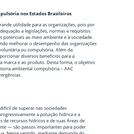
ulsória nos Estados Brasileiros
ande utilidade para as organizações, pois por
adequação a legislações, normas e requisitos
os potenciais ao meio ambiente e à sociedade.
isando melhorar o desempenho das organizações
 voluntária ou compulsória. Além da
orcionar diversos benefícios para a
a marca e ao produto. Desta forma, o objetivo
ditoria ambiental compulsória – AAC
vergências.
ifícil de superar nas sociedades
rogressivamente a poluição hídrica e a
 de recursos hídricos e de suas Áreas de
nte — são passos importantes para poder
gua. Nesse sentido, mediante demanda do