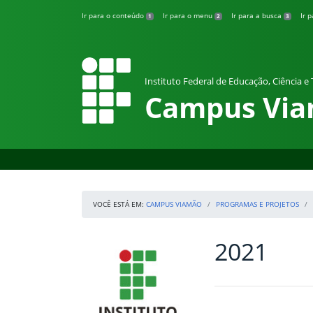
Pular para o conteúdo
Ir para o conteúdo
Ir para o menu
Ir para a busca
Ir 
1
2
3
Instituto Federal de Educação, Ciência e
Campus Vi
VOCÊ ESTÁ EM:
CAMPUS VIAMÃO
PROGRAMAS E PROJETOS
2021
Início da navegação
IFRS
Início do conteúdo