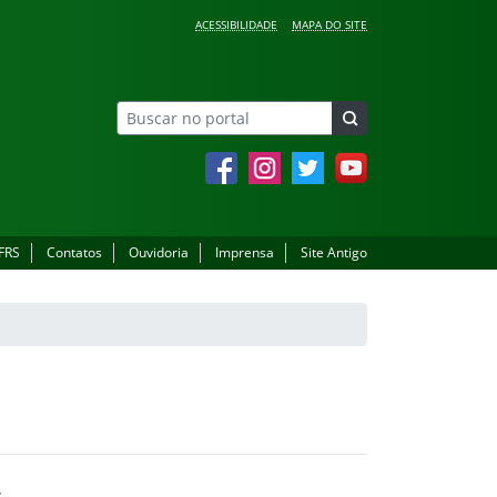
ACESSIBILIDADE
MAPA DO SITE
Facebook
Instagram
Twitter
YouTube
IFRS
Contatos
Ouvidoria
Imprensa
Site Antigo
,