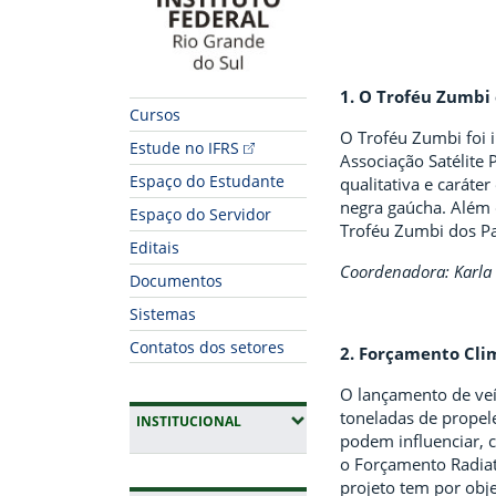
1. O Troféu Zumbi
Cursos
O Troféu Zumbi foi i
Estude no IFRS
Associação Satélite
Espaço do Estudante
qualitativa e caráte
negra gaúcha. Além d
Espaço do Servidor
Troféu Zumbi dos P
Editais
Coordenadora: Karla 
Documentos
Sistemas
Contatos dos setores
2. Forçamento Cli
O lançamento de veí
toneladas de propel
(EXPANDIR SUBMENUS)
INSTITUCIONAL
podem influenciar, 
o Forçamento Radiati
projeto tem por obje