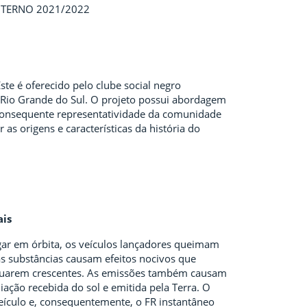
NTERNO 2021/2022
ste é oferecido pelo clube social negro
o Rio Grande do Sul. O projeto possui abordagem
 a consequente representatividade da comunidade
as origens e características da história do
ais
gar em órbita, os veículos lançadores queimam
as substâncias causam efeitos nocivos que
inuarem crescentes. As emissões também causam
ação recebida do sol e emitida pela Terra. O
veículo e, consequentemente, o FR instantâneo