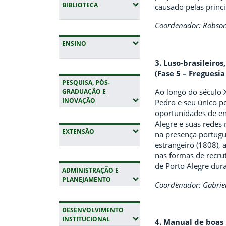
(EXPANDIR SUBMENUS)
BIBLIOTECA
causado pelas princ
Coordenador: Robson
(EXPANDIR SUBMENUS)
ENSINO
3. Luso-brasileiro
(Fase 5 – Freguesi
PESQUISA, PÓS-
Ao longo do século 
GRADUAÇÃO E
(EXPANDIR SUBMENUS)
INOVAÇÃO
Pedro e seu único po
oportunidades de en
Alegre e suas redes 
(EXPANDIR SUBMENUS)
EXTENSÃO
na presença portugu
estrangeiro (1808), 
nas formas de recru
de Porto Alegre dur
ADMINISTRAÇÃO E
(EXPANDIR SUBMENUS)
PLANEJAMENTO
Coordenador: Gabriel
DESENVOLVIMENTO
(EXPANDIR SUBMENUS)
INSTITUCIONAL
4. Manual de boas 