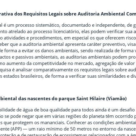
ativa dos Requisitos Legais sobre Auditoria Ambiental Comp
al é um processo sistemático, documentado e independente, de gr
to atrelado ao processo licenciatório, elas podem verificar sua 
do atividades e procedimentos, em especial os que oferecem risc
eber que a auditoria ambiental apresenta caráter preventivo, v
de forma a evitar os danos ambientais, sendo realizada de forma
ctos e passivos ambientais, as auditorias ambientais podem prop
omo aumento da competitividade no mercado, agregação de valor 
squisa é analisar comparativamente os requisitos legais sobre au
s estados brasileiros, de forma a verificar suas similaridades e di
biental das nascentes do parque Saint Hilaire (Viamão)
ilidade de água de boa qualidade para todos ainda é um desafio d
 se pode negar que em várias regiões do planeta têm ocorrido p
s que protegem os mananciais. Conhecer as condições ambientais
ente (APP) — um raio mínimo de 50 metros no entorno da nasce
roteção e de restauração de ecossistemas relacionados com a á