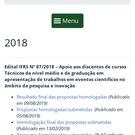
Início da navegação
Mostrar
Menu
2018
Fim da navegação
Início do conteúdo
Edital IFRS Nº 87/2018 – Apoio aos discentes de cursos
Técnicos de nível médio e de graduação em
apresentação de trabalhos em eventos científicos no
âmbito da pesquisa e inovação
Resultado final das propostas homologadas
(Publicado
em 09/08/2019)
Propostas homologadas submetidas
(
P
ublicado em
05/08/2019)
Homologação final das propostas submetidas
(
P
ublicado em 13/02/2019)
Propostas homologadas submetidas
(
P
ublicado em