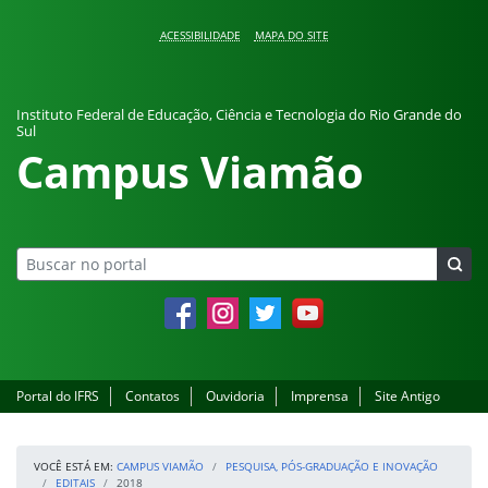
Pular para o conteúdo
ACESSIBILIDADE
MAPA DO SITE
Instituto Federal de Educação, Ciência e Tecnologia do Rio Grande do
Sul
Campus Viamão
Facebook
Instagram
Twitter
YouTube
Portal do IFRS
Contatos
Ouvidoria
Imprensa
Site Antigo
VOCÊ ESTÁ EM:
CAMPUS VIAMÃO
PESQUISA, PÓS-GRADUAÇÃO E INOVAÇÃO
EDITAIS
2018