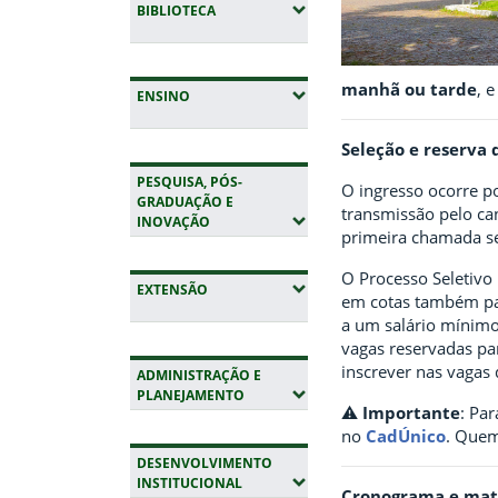
(EXPANDIR SUBMENUS)
BIBLIOTECA
manhã ou tarde
, 
(EXPANDIR SUBMENUS)
ENSINO
Seleção e reserva 
PESQUISA, PÓS-
O ingresso ocorre p
GRADUAÇÃO E
transmissão pelo can
(EXPANDIR SUBMENUS)
INOVAÇÃO
primeira chamada se
O Processo Seletivo 
(EXPANDIR SUBMENUS)
EXTENSÃO
em cotas também par
a um salário mínimo
vagas reservadas pa
inscrever nas vagas 
ADMINISTRAÇÃO E
(EXPANDIR SUBMENUS)
PLANEJAMENTO
⚠️
Importante
: Par
no
CadÚnico
. Quem
DESENVOLVIMENTO
(EXPANDIR SUBMENUS)
INSTITUCIONAL
Cronograma e mat