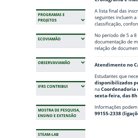
A lista final das in
PROGRAMAS E
seguintes incluem a v
(EXPANDIR SUBMENUS)
PROJETOS
classificação, confo
No período de 5 a 8
(EXPANDIR SUBMENUS)
ECOVIAMÃO
documentação de ma
relação de documento
(EXPANDIR SUBMENUS)
OBSERVAVIAMÃO
Atendimento no 
Estudantes que neces
disponibilizados 
(EXPANDIR SUBMENUS)
IFRS CONTRIBUI
na
Coordenadoria 
sexta-feira, das 8h
Informações podem s
MOSTRA DE PESQUISA,
99155-2338 (ligaç
ENSINO E EXTENSÃO
STEAM-LAB