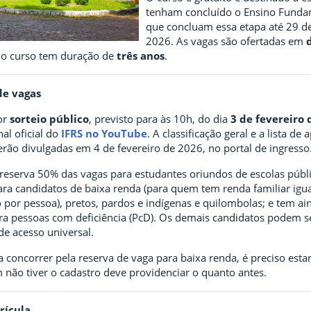
tenham concluído o Ensino Funda
que concluam essa etapa até 29 d
2026. As vagas são ofertadas em
e o curso tem duração de
três anos
.
de vagas
or
sorteio público
, previsto para às 10h, do dia
3 de fevereiro 
al oficial do
IFRS no YouTube
. A classificação geral e a lista d
rão divulgadas em 4 de fevereiro de 2026, no portal de ingresso
reserva 50% das vagas para estudantes oriundos de escolas públi
a candidatos de baixa renda (para quem tem renda familiar igual
 por pessoa), pretos, pardos e indígenas e quilombolas; e tem ai
ra pessoas com deficiência (PcD). Os demais candidatos podem s
de acesso universal.
a concorrer pela reserva de vaga para baixa renda, é preciso estar
 não tiver o cadastro deve providenciar o quanto antes.
rícula