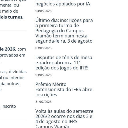
negócios apoiados por IA
mental ou
e maio de
04/08/2026
dois turnos,
Último dia: inscrições para
a primeira turma de
Pedagogia do Campus
Viamão terminam nesta
segunda-feira, 3 de agosto
03/08/2026
de 2026
, com
e aprovados em
Disputas de tênis de mesa
.
e xadrez abrem a 11ª
edição dos Jogos do IFRS
cas, divididas
03/08/2026
 ou inferior
nda outras
Prêmio Mérito
Extensionista do IFRS abre
e
inscrições
31/07/2026
 inscrito
Volta às aulas do semestre
2026/2 ocorre nos dias 3 e
4 de agosto no IFRS
Campus Viamão