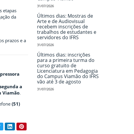
31/07/2026
As etapas
Últimos dias: Mostras de
lgação da
Arte e de Audiovisual
recebem inscrições de
trabalhos de estudantes e
servidores do IFRS
 os prazos e a
31/07/2026
Últimos dias: inscrições
para a primeira turma do
curso gratuito de
Licenciatura em Pedagogia
pressora
do Campus Viamão do IFRS
vão até 3 de agosto
segunda a
31/07/2026
em Viamão
.
lefone
(51)
book
Twitter
LinkedIn
Pinterest
ar conteúdo: