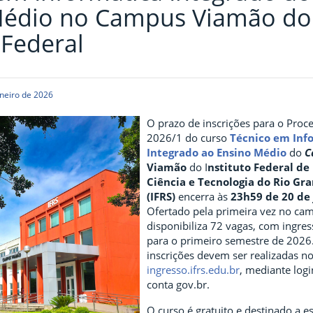
Médio no Campus Viamão do
 Federal
neiro de 2026
O prazo de inscrições para o Proce
2026/1 do curso
Técnico em Inf
Integrado ao Ensino Médio
do
C
Viamão
do I
nstituto Federal de
Ciência e Tecnologia do Rio Gr
(IFRS)
encerra às
23h59 de 20 de 
Ofertado pela primeira vez no cam
disponibiliza 72 vagas, com ingres
para o primeiro semestre de 2026
inscrições devem ser realizadas no
ingresso.ifrs.edu.br
, mediante log
conta gov.br.
O curso é gratuito e destinado a 