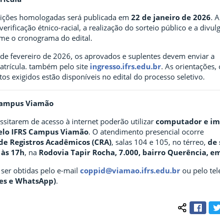
scrições homologadas será publicada em
22 de janeiro de 2026
. 
erificação étnico-racial, a realização do sorteio público e a divu
rme o cronograma do edital.
 de fevereiro de 2026, os aprovados e suplentes devem enviar a
trícula. também pelo site
ingresso.ifrs.edu.br
. As orientações,
s exigidos estão disponíveis no edital do processo seletivo.
Campus Viamão
sitarem de acesso à internet poderão utilizar
computador e im
pelo IFRS Campus Viamão
. O atendimento presencial ocorre
de Registros Acadêmicos (CRA)
, salas 104 e 105, no térreo,
de 
 às 17h
, na
Rodovia Tapir Rocha, 7.000, bairro Querência, 
er obtidas pelo e-mail
coppid@viamao.ifrs.edu.br
ou pelo te
ões e WhatsApp)
.
Face
Compartilh