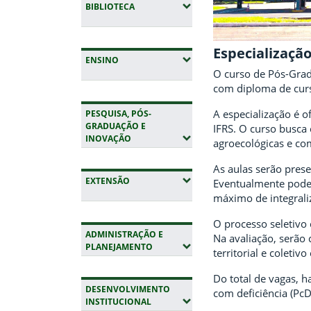
(EXPANDIR SUBMENUS)
BIBLIOTECA
Especializaçã
(EXPANDIR SUBMENUS)
ENSINO
O curso de Pós-Grad
com diploma de cur
A especialização é 
PESQUISA, PÓS-
GRADUAÇÃO E
IFRS. O curso busca
(EXPANDIR SUBMENUS)
INOVAÇÃO
agroecológicas e com
As aulas serão prese
(EXPANDIR SUBMENUS)
EXTENSÃO
Eventualmente poder
máximo de integrali
O processo seletivo 
ADMINISTRAÇÃO E
Na avaliação, serão
(EXPANDIR SUBMENUS)
PLANEJAMENTO
territorial e coletiv
Do total de vagas, 
DESENVOLVIMENTO
com deficiência (PcD
(EXPANDIR SUBMENUS)
INSTITUCIONAL