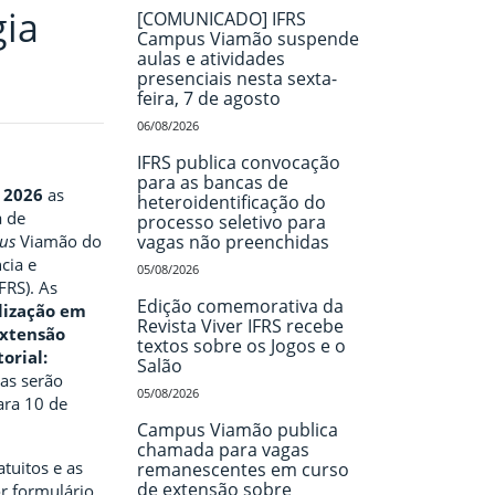
gia
[COMUNICADO] IFRS
Campus Viamão suspende
aulas e atividades
presenciais nesta sexta-
feira, 7 de agosto
06/08/2026
IFRS publica convocação
para as bancas de
 2026
as
heteroidentificação do
a de
processo seletivo para
us
Viamão do
vagas não preenchidas
cia e
05/08/2026
FRS). As
Edição comemorativa da
lização em
Revista Viver IFRS recebe
extensão
textos sobre os Jogos e o
orial:
Salão
las serão
05/08/2026
para 10 de
Campus Viamão publica
chamada para vagas
atuitos e as
remanescentes em curso
de extensão sobre
or formulário