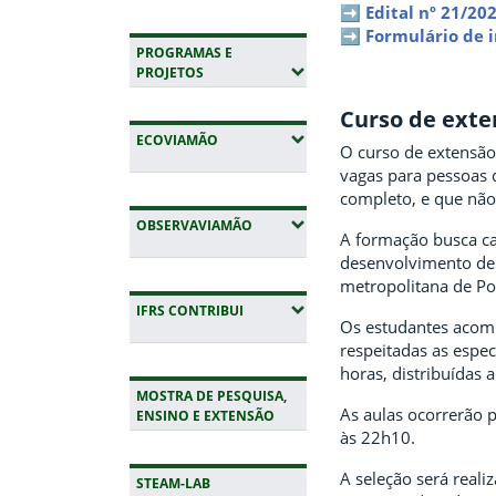
➡️
Edital nº 21/20
➡️
Formulário de i
PROGRAMAS E
(EXPANDIR SUBMENUS)
PROJETOS
Curso de exte
(EXPANDIR SUBMENUS)
ECOVIAMÃO
O curso de extensão
vagas para pessoas 
completo, e que não
(EXPANDIR SUBMENUS)
OBSERVAVIAMÃO
A formação busca ca
desenvolvimento de 
metropolitana de Po
(EXPANDIR SUBMENUS)
IFRS CONTRIBUI
Os estudantes acomp
respeitadas as espec
horas, distribuídas 
MOSTRA DE PESQUISA,
As aulas ocorrerão 
ENSINO E EXTENSÃO
às 22h10.
A seleção será reali
STEAM-LAB