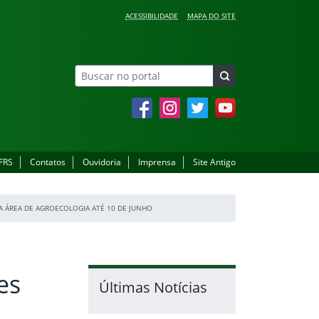
ACESSIBILIDADE
MAPA DO SITE
Facebook
Instagram
Twitter
YouTube
IFRS
Contatos
Ouvidoria
Imprensa
Site Antigo
NA ÁREA DE AGROECOLOGIA ATÉ 10 DE JUNHO
es
Últimas Notícias