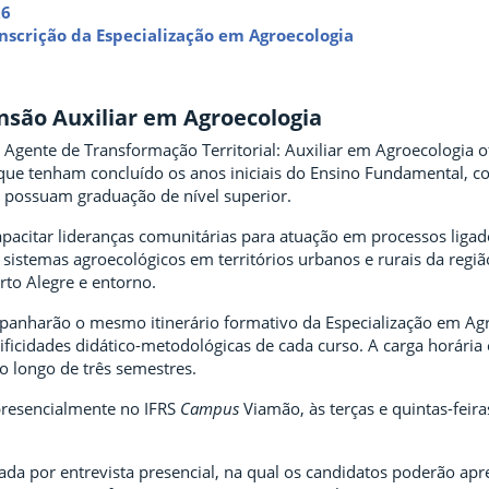
26
nscrição da Especialização em Agroecologia
nsão Auxiliar em Agroecologia
 Agente de Transformação Territorial: Auxiliar em Agroecologia o
que tenham concluído os anos iniciais do Ensino Fundamental, c
 possuam graduação de nível superior.
pacitar lideranças comunitárias para atuação em processos ligad
sistemas agroecológicos em territórios urbanos e rurais da regiã
rto Alegre e entorno.
anharão o mesmo itinerário formativo da Especialização em Agr
ificidades didático-metodológicas de cada curso. A carga horária
ao longo de três semestres.
presencialmente no IFRS
Campus
Viamão, às terças e quintas-feir
zada por entrevista presencial, na qual os candidatos poderão apr