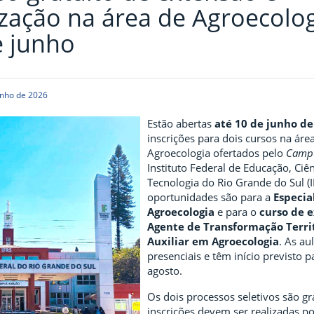
ização na área de Agroecolo
e junho
unho de 2026
Estão abertas
até 10 de junho de
inscrições para dois cursos na áre
Agroecologia ofertados pelo
Camp
Instituto Federal de Educação, Ciên
Tecnologia do Rio Grande do Sul (I
oportunidades são para a
Especia
Agroecologia
e para o
curso de 
Agente de Transformação Territ
Auxiliar em Agroecologia
. As au
presenciais e têm início previsto 
agosto.
Os dois processos seletivos são gr
inscrições devem ser realizadas p