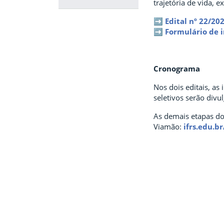
trajetória de vida, 
➡️
Edital nº 22/20
Fim da navegação
➡️
Formulário de i
Cronograma
Nos dois editais, as
seletivos serão divu
As demais etapas do
Viamão:
ifrs.edu.b