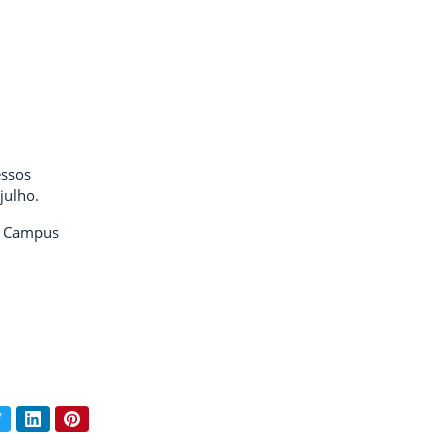
essos
julho.
RS Campus
book
Twitter
LinkedIn
Pinterest
ar conteúdo: