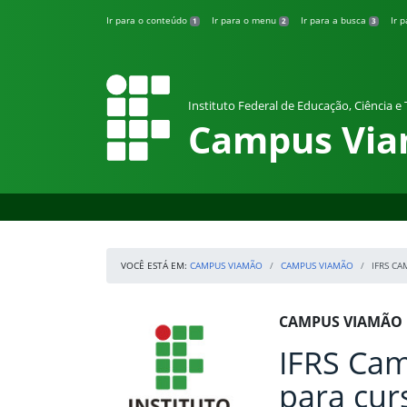
Pular para o conteúdo
Ir para o conteúdo
Ir para o menu
Ir para a busca
Ir 
1
2
3
Instituto Federal de Educação, Ciência e
Campus Vi
VOCÊ ESTÁ EM:
CAMPUS VIAMÃO
CAMPUS VIAMÃO
IFRS C
Início da navegação
IFRS
Início do conteúdo
CAMPUS VIAMÃO
IFRS Cam
para cur