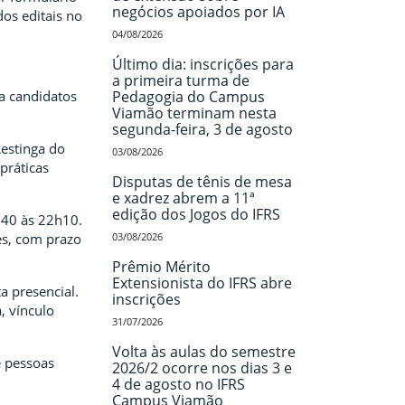
negócios apoiados por IA
dos editais no
04/08/2026
Último dia: inscrições para
a primeira turma de
a candidatos
Pedagogia do Campus
Viamão terminam nesta
segunda-feira, 3 de agosto
Restinga do
03/08/2026
práticas
Disputas de tênis de mesa
e xadrez abrem a 11ª
edição dos Jogos do IFRS
h40 às 22h10.
es, com prazo
03/08/2026
Prêmio Mérito
Extensionista do IFRS abre
a presencial.
inscrições
, vínculo
31/07/2026
Volta às aulas do semestre
e pessoas
2026/2 ocorre nos dias 3 e
4 de agosto no IFRS
Campus Viamão