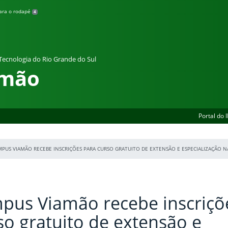
para o rodapé
4
 Tecnologia do Rio Grande do Sul
amão
Portal do 
AMPUS VIAMÃO RECEBE INSCRIÇÕES PARA CURSO GRATUITO DE EXTENSÃO E ESPECIALIZAÇÃO 
pus Viamão recebe inscriçõ
so gratuito de extensão e