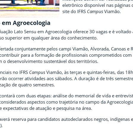
eletrônico disponível nas páginas 
site do IFRS
Campus
Viamão.
o em Agroecologia
uação Lato Sensu em Agroecologia oferece 30 vagas e é voltado 
so superior em qualquer área do conhecimento.
ofertada conjuntamente pelos campi Viamão, Alvorada, Canoas e 
 contribuir para a formação de profissionais comprometidos com 
 o desenvolvimento sustentável dos territórios.
nciais no IFRS
Campus
Viamão, às terças e quintas-feiras, das 18
ão ocorrer atividades aos sábados. A duração é de três semestr
zação de quatro semestres.
contará com duas etapas: análise do memorial de vida e entrevist
 considerados aspectos como trajetória no campo da Agroecologia
o e expectativas de atuação e pesquisa na área.
haverá reserva para candidatos autodeclarados negros, indígenas 
).