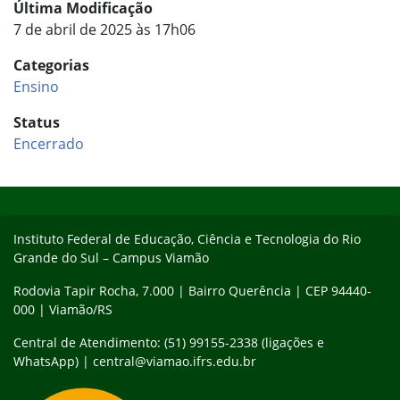
Última Modificação
7 de abril de 2025 às 17h06
Categorias
Ensino
Status
Encerrado
Início do rodapé
Fim do conteúdo
Instituto Federal de Educação, Ciência e Tecnologia do Rio
Grande do Sul – Campus Viamão
Rodovia Tapir Rocha, 7.000 | Bairro Querência | CEP 94440-
000 | Viamão/RS
Central de Atendimento: (51) 99155-2338 (ligações e
WhatsApp) | central@viamao.ifrs.edu.br