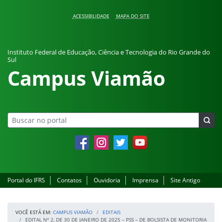
Pular para o conteúdo
ACESSIBILIDADE
MAPA DO SITE
Instituto Federal de Educação, Ciência e Tecnologia do Rio Grande do
Sul
Campus Viamão
Facebook
Instagram
Twitter
YouTube
Portal do IFRS
Contatos
Ouvidoria
Imprensa
Site Antigo
VOCÊ ESTÁ EM:
CAMPUS VIAMÃO
EDITAIS
EDITAL Nº 2, DE 30 DE JANEIRO DE 2025 – PSS – DE BOLSISTA DE MONITORIA