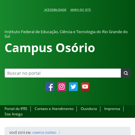
Pular para o conteúdo
ACESSIBILIDADE
MAPA DO SITE
Instituto Federal de Educação, Ciência e Tecnologia do Rio Grande do
Sul
Campus Osório
Facebook
Instagram
Twitter
YouTube
Portal do IFRS
Contato e Atendimento
Ouvidoria
Imprensa
Site Antigo
VOCÊ ESTÁ EM:
CAMPUS OSÓRIO