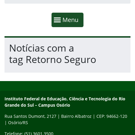
Início da navegação
Mostrar
Menu
Fim da navegação
Início do conteúdo
Notícias com a
tag Retorno Seguro
Início do rodapé
Fim do conteúdo
Instituto Federal de Educação, Ciência e Tecnologia do Rio Gra
Instituto Federal de Educação, Ciência e Tecnologia do Rio
Grande do Sul – Campus Osório
Rua Santos Dumont, 2127 | Bairro Albatroz | CEP: 94662-120
| Osório/RS
Telefone: (51) 3601.3500