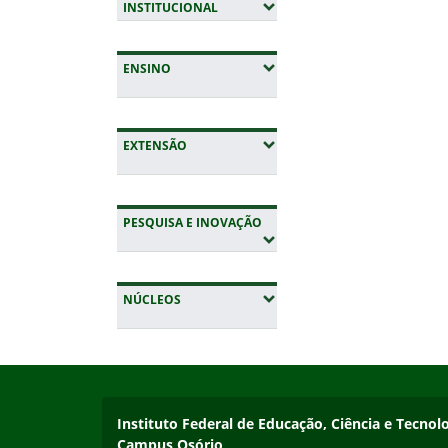
(EXPANDIR SUBMENUS)
INSTITUCIONAL
(EXPANDIR SUBMENUS)
ENSINO
(EXPANDIR SUBMENUS)
EXTENSÃO
(EXPANDIR SUBMENUS)
PESQUISA E INOVAÇÃO
(EXPANDIR SUBMENUS)
NÚCLEOS
Início do rodapé
Fim da navegação
Instituto Federal de Educação, Ciência e Tecnol
Instituto Federal de Educação, Ciência e Tecnol
Campus Osório