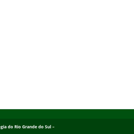
ogia do Rio Grande do Sul – Campus Osório
ogia do Rio Grande do Sul –