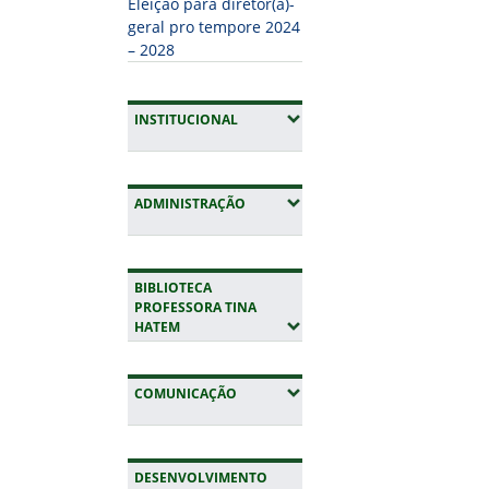
Eleição para diretor(a)-
geral pro tempore 2024
– 2028
(EXPANDIR SUBMENUS)
INSTITUCIONAL
(EXPANDIR SUBMENUS)
ADMINISTRAÇÃO
BIBLIOTECA
PROFESSORA TINA
(EXPANDIR SUBMENUS)
HATEM
(EXPANDIR SUBMENUS)
COMUNICAÇÃO
DESENVOLVIMENTO