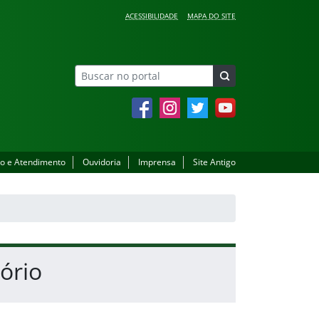
ACESSIBILIDADE
MAPA DO SITE
Facebook
Instagram
Twitter
YouTube
o e Atendimento
Ouvidoria
Imprensa
Site Antigo
ório