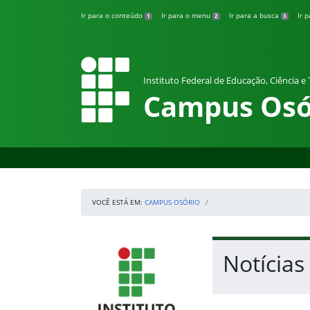
Pular para o conteúdo
Ir para o conteúdo
Ir para o menu
Ir para a busca
Ir 
1
2
3
Instituto Federal de Educação, Ciência e
Campus Osó
VOCÊ ESTÁ EM:
CAMPUS OSÓRIO
Início da navegação
IFRS
Início do conteúdo
Notícia
Fim do conteúdo