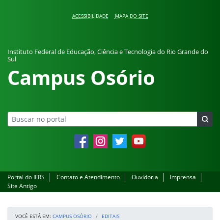
Pular para o conteúdo
ACESSIBILIDADE
MAPA DO SITE
Instituto Federal de Educação, Ciência e Tecnologia do Rio Grande do
Sul
Campus Osório
Facebook
Instagram
Twitter
YouTube
Portal do IFRS
Contato e Atendimento
Ouvidoria
Imprensa
Site Antigo
VOCÊ ESTÁ EM:
CAMPUS OSÓRIO
EDITAIS