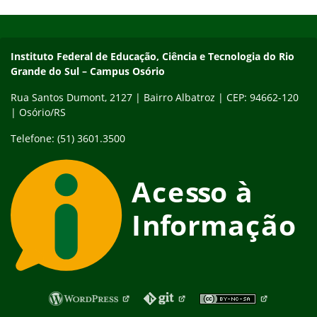
Início do rodapé
Fim do conteúdo
Instituto Federal de Educação, Ciência e Tecnologia do Rio Gra
Instituto Federal de Educação, Ciência e Tecnologia do Rio
Grande do Sul – Campus Osório
Rua Santos Dumont, 2127 | Bairro Albatroz | CEP: 94662-120
| Osório/RS
Telefone: (51) 3601.3500