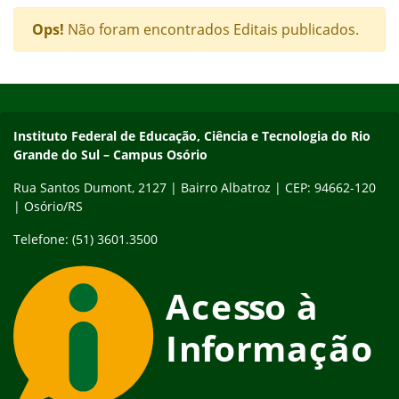
Ops!
Não foram encontrados Editais publicados.
Início do rodapé
Fim do conteúdo
Instituto Federal de Educação, Ciência e Tecnologia do Rio Gra
Instituto Federal de Educação, Ciência e Tecnologia do Rio
Grande do Sul – Campus Osório
Rua Santos Dumont, 2127 | Bairro Albatroz | CEP: 94662-120
| Osório/RS
Telefone: (51) 3601.3500