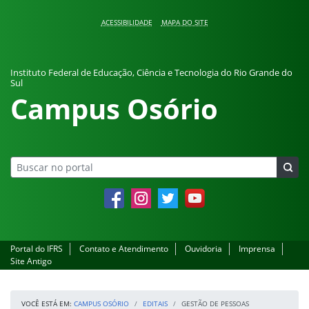
Pular para o conteúdo
ACESSIBILIDADE
MAPA DO SITE
Instituto Federal de Educação, Ciência e Tecnologia do Rio Grande do
Sul
Campus Osório
Facebook
Instagram
Twitter
YouTube
Portal do IFRS
Contato e Atendimento
Ouvidoria
Imprensa
Site Antigo
VOCÊ ESTÁ EM:
CAMPUS OSÓRIO
EDITAIS
GESTÃO DE PESSOAS