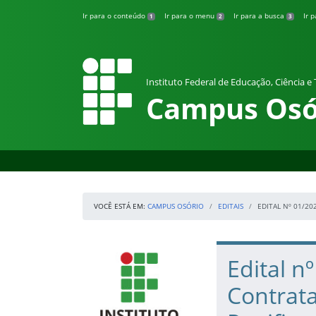
Pular para o conteúdo
Ir para o conteúdo
Ir para o menu
Ir para a busca
Ir 
1
2
3
Instituto Federal de Educação, Ciência e
Campus Osó
VOCÊ ESTÁ EM:
CAMPUS OSÓRIO
EDITAIS
EDITAL Nº 01/2
Início da navegação
IFRS
Início do conteúdo
Edital n
Contrata