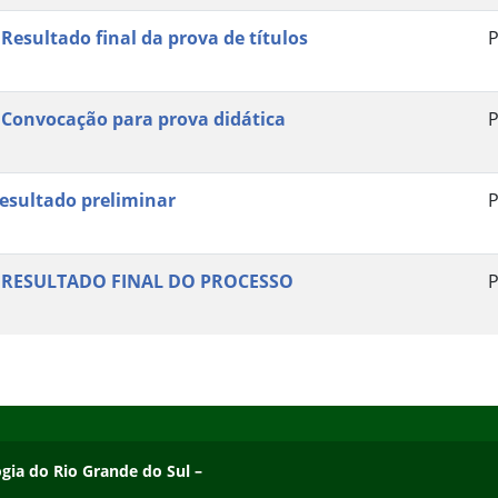
 Resultado final da prova de títulos
P
 Convocação para prova didática
P
esultado preliminar
P
 RESULTADO FINAL DO PROCESSO
P
ogia do Rio Grande do Sul – Campus Osório
ogia do Rio Grande do Sul –