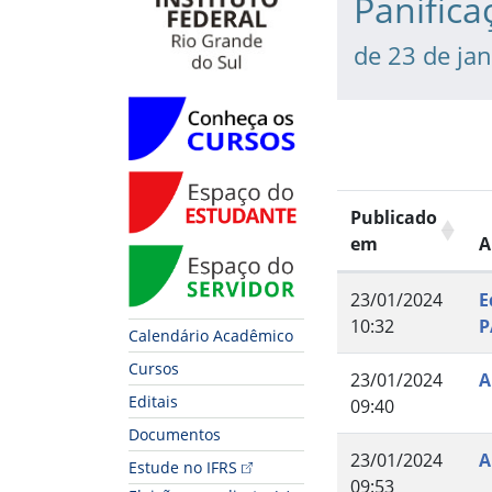
Panifica
de 23 de ja
Conheça os Cursos
Espaço do Estudante
Publicado
em
A
Espaço do Servidor
23/01/2024
E
10:32
P
Calendário Acadêmico
Cursos
23/01/2024
A
Editais
09:40
Documentos
23/01/2024
A
Estude no IFRS
09:53