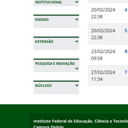
(EXPANDIR SUBMENUS)
INSTITUCIONAL
20/02/2024
4
22:38
(EXPANDIR SUBMENUS)
ENSINO
20/02/2024
5
22:38
(EXPANDIR SUBMENUS)
EXTENSÃO
23/02/2024
R
09:58
(EXPANDIR SUBMENUS)
PESQUISA E INOVAÇÃO
27/02/2024
7
11:34
(EXPANDIR SUBMENUS)
NÚCLEOS
Fim do conteúdo
Início do rodapé
Fim da navegação
Instituto Federal de Educação, Ciência e Tecnol
Instituto Federal de Educação, Ciência e Tecnol
Campus Osório