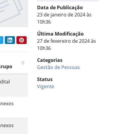
Data de Publicação
23 de janeiro de 2024 às
10h36
Última Modificação
book
Twitter
LinkedIn
Pinterest
27 de fevereiro de 2024 às
har conteúdo:
10h36
Categorias
Grupo
Gestão de Pessoas
Status
dital
Vigente
Anexos
Anexos