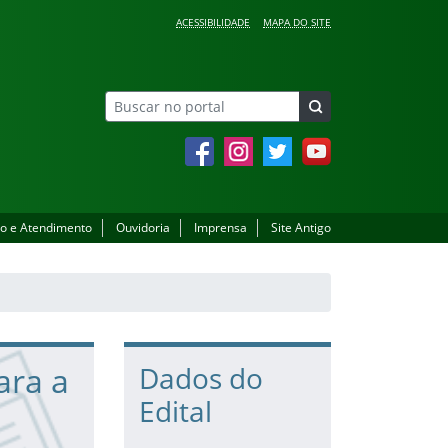
ACESSIBILIDADE
MAPA DO SITE
Facebook
Instagram
Twitter
YouTube
o e Atendimento
Ouvidoria
Imprensa
Site Antigo
ara a
Dados do
Edital