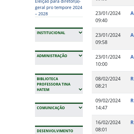
Eleição para diretor(a)-
geral pro tempore 2024
23/01/2024
A
– 2028
09:40
(EXPANDIR SUBMENUS)
INSTITUCIONAL
23/01/2024
A
09:58
(EXPANDIR SUBMENUS)
ADMINISTRAÇÃO
23/01/2024
A
10:00
08/02/2024
R
BIBLIOTECA
PROFESSORA TINA
08:21
(EXPANDIR SUBMENUS)
HATEM
09/02/2024
R
14:47
(EXPANDIR SUBMENUS)
COMUNICAÇÃO
16/02/2024
R
08:01
DESENVOLVIMENTO