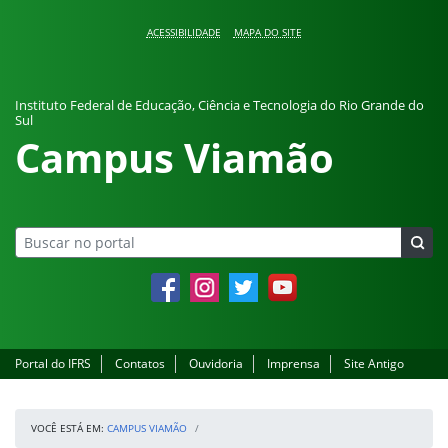
Pular para o conteúdo
ACESSIBILIDADE
MAPA DO SITE
Instituto Federal de Educação, Ciência e Tecnologia do Rio Grande do
Sul
Campus Viamão
Facebook
Instagram
Twitter
YouTube
Portal do IFRS
Contatos
Ouvidoria
Imprensa
Site Antigo
VOCÊ ESTÁ EM:
CAMPUS VIAMÃO