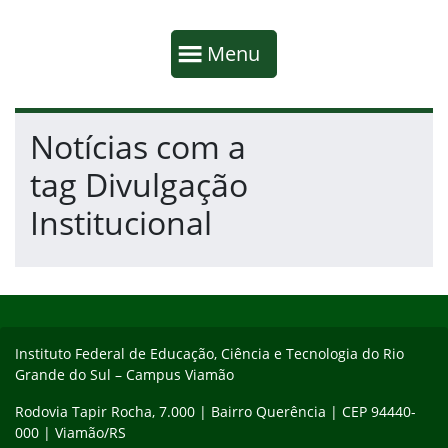
Início da navegação
Mostrar
Menu
Fim da navegação
Início do conteúdo
Notícias com a
tag Divulgação
Institucional
Início do rodapé
Fim do conteúdo
Instituto Federal de Educação, Ciência e Tecnologia do Rio
Grande do Sul – Campus Viamão
Rodovia Tapir Rocha, 7.000 | Bairro Querência | CEP 94440-
000 | Viamão/RS