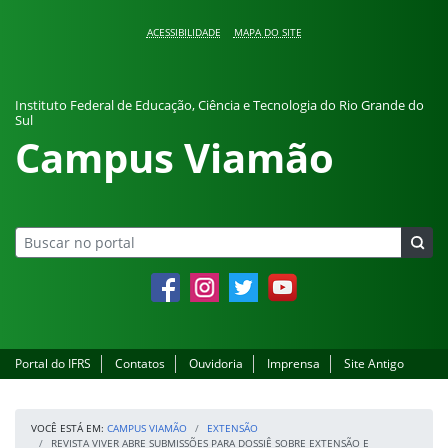
Pular para o conteúdo
ACESSIBILIDADE
MAPA DO SITE
Instituto Federal de Educação, Ciência e Tecnologia do Rio Grande do
Sul
Campus Viamão
Facebook
Instagram
Twitter
YouTube
Portal do IFRS
Contatos
Ouvidoria
Imprensa
Site Antigo
VOCÊ ESTÁ EM:
CAMPUS VIAMÃO
EXTENSÃO
REVISTA VIVER ABRE SUBMISSÕES PARA DOSSIÊ SOBRE EXTENSÃO E