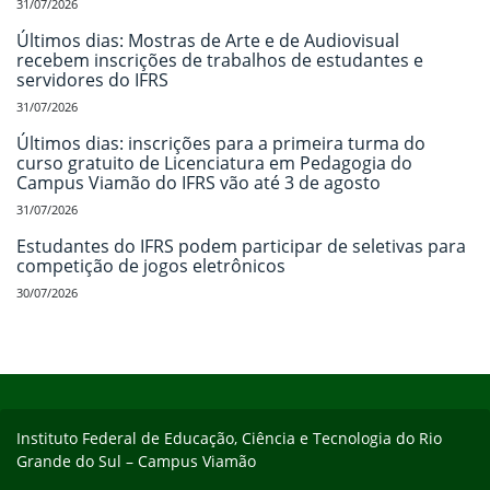
31/07/2026
Últimos dias: Mostras de Arte e de Audiovisual
recebem inscrições de trabalhos de estudantes e
servidores do IFRS
31/07/2026
Últimos dias: inscrições para a primeira turma do
curso gratuito de Licenciatura em Pedagogia do
Campus Viamão do IFRS vão até 3 de agosto
31/07/2026
Estudantes do IFRS podem participar de seletivas para
competição de jogos eletrônicos
30/07/2026
Início do rodapé
Fim do conteúdo
Instituto Federal de Educação, Ciência e Tecnologia do Rio
Grande do Sul – Campus Viamão