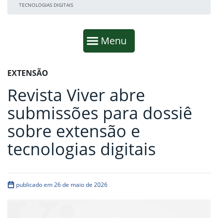
TECNOLOGIAS DIGITAIS
Início da navegação
Mostrar
Menu
Fim da navegação
Início do conteúdo
EXTENSÃO
Revista Viver abre
submissões para dossiê
sobre extensão e
tecnologias digitais
publicado em 26 de maio de 2026