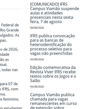
[COMUNICADO] IFRS
Campus Viamão suspende
aulas e atividades
presenciais nesta sexta-
feira, 7 de agosto
o Federal de
06/08/2026
 Rio Grande
vulgados. As
IFRS publica convocação
para as bancas de
pas.
heteroidentificação do
processo seletivo para
ho de 2026,
vagas não preenchidas
sidade
rão as
05/08/2026
tsal,
Edição comemorativa da
, todas nas
Revista Viver IFRS recebe
textos sobre os Jogos e o
Salão
para 07 de
05/08/2026
o IFRS, com
esa,
Campus Viamão publica
chamada para vagas
e feminino.
remanescentes em curso
de extensão sobre
os estudantes