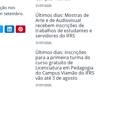
31/07/2026
ição nos
 em setembro.
Últimos dias: Mostras de
Arte e de Audiovisual
recebem inscrições de
book
Twitter
LinkedIn
Pinterest
trabalhos de estudantes e
ar conteúdo:
servidores do IFRS
31/07/2026
Últimos dias: inscrições
para a primeira turma do
curso gratuito de
Licenciatura em Pedagogia
do Campus Viamão do IFRS
vão até 3 de agosto
31/07/2026