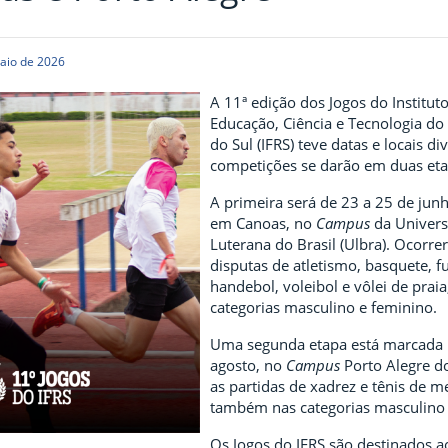
aio de 2026
A 11ª edição dos Jogos do Institut
Educação, Ciência e Tecnologia do
do Sul (IFRS) teve datas e locais di
competições se darão em duas eta
A primeira será de 23 a 25 de jun
em Canoas, no
Campus
da Univer
Luterana do Brasil (Ulbra). Ocorre
disputas de atletismo, basquete, fu
handebol, voleibol e vôlei de praia
categorias masculino e feminino.
Uma segunda etapa está marcada 
agosto, no
Campus
Porto Alegre d
as partidas de xadrez e tênis de m
também nas categorias masculino 
Os Jogos do IFRS são destinados a