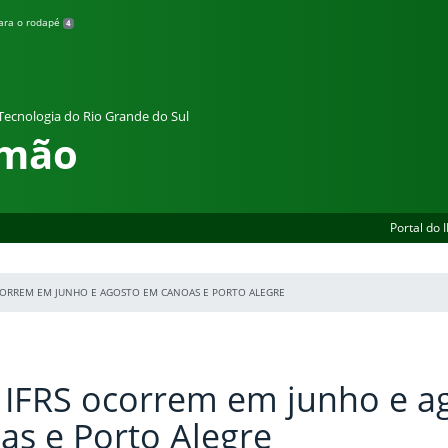
para o rodapé
4
 Tecnologia do Rio Grande do Sul
amão
Portal do 
CORREM EM JUNHO E AGOSTO EM CANOAS E PORTO ALEGRE
 IFRS ocorrem em junho e a
s e Porto Alegre