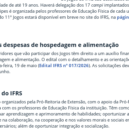
idade de até 19 anos. Haverá delegação dos 17
campi
implantados,
pes é organizada pelos professores de Educação Física de cada 
o 11º Jogos estará disponível em breve no site do IFRS, na
págin
as despesas de hospedagem e alimentação
idores que vão participar dos Jogos têm direito a um auxílio fina
gem e alimentação. O edital com o detalhamento e as orientaçõe
a-feira, 19 de maio (
Edital IFRS nº 017/2026
). As solicitações d
junho.
 do IFRS
 organizados pela Pró-Reitoria de Extensão, com o apoio da Pró-R
a com os professores de Educação Física da instituição. Têm como
nar aprendizagem e aprimoramento de habilidades; oportunizar a
 na colaboração, na cooperação e nos valores morais e sociais e
sários; além de oportunizar integração e socialização.