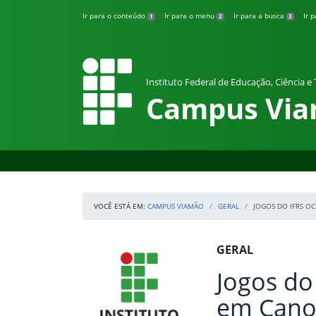
Pular para o conteúdo
Ir para o conteúdo
Ir para o menu
Ir para a busca
Ir 
1
2
3
Instituto Federal de Educação, Ciência e
Campus Vi
VOCÊ ESTÁ EM:
CAMPUS VIAMÃO
GERAL
JOGOS DO IFRS O
Início da navegação
IFRS
Início do conteúdo
GERAL
Jogos do
em Canoa