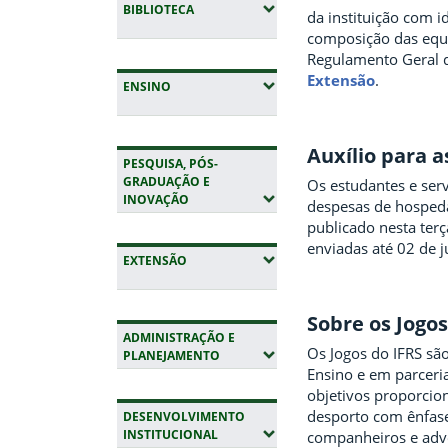
(EXPANDIR SUBMENUS)
BIBLIOTECA
da instituição com 
composição das equi
Regulamento Geral d
Extensão
.
(EXPANDIR SUBMENUS)
ENSINO
Auxílio para 
PESQUISA, PÓS-
GRADUAÇÃO E
Os estudantes e serv
(EXPANDIR SUBMENUS)
INOVAÇÃO
despesas de hospeda
publicado nesta terç
enviadas até 02 de 
(EXPANDIR SUBMENUS)
EXTENSÃO
Sobre os Jogos
ADMINISTRAÇÃO E
Os Jogos do IFRS são
(EXPANDIR SUBMENUS)
PLANEJAMENTO
Ensino e em parceri
objetivos proporcio
desporto com ênfase
DESENVOLVIMENTO
(EXPANDIR SUBMENUS)
INSTITUCIONAL
companheiros e adver