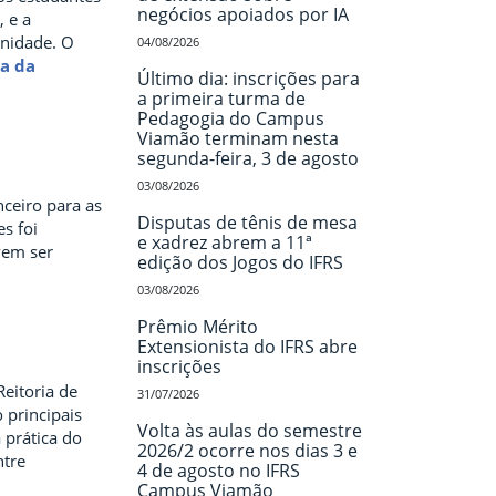
negócios apoiados por IA
 e a
unidade. O
04/08/2026
a da
Último dia: inscrições para
a primeira turma de
Pedagogia do Campus
Viamão terminam nesta
segunda-feira, 3 de agosto
03/08/2026
nceiro para as
Disputas de tênis de mesa
s foi
e xadrez abrem a 11ª
evem ser
edição dos Jogos do IFRS
03/08/2026
Prêmio Mérito
Extensionista do IFRS abre
inscrições
eitoria de
31/07/2026
 principais
Volta às aulas do semestre
 prática do
2026/2 ocorre nos dias 3 e
ntre
4 de agosto no IFRS
Campus Viamão