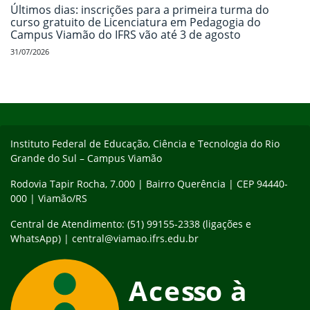
Últimos dias: inscrições para a primeira turma do
curso gratuito de Licenciatura em Pedagogia do
Campus Viamão do IFRS vão até 3 de agosto
31/07/2026
Início do rodapé
Fim do conteúdo
Instituto Federal de Educação, Ciência e Tecnologia do Rio
Grande do Sul – Campus Viamão
Rodovia Tapir Rocha, 7.000 | Bairro Querência | CEP 94440-
000 | Viamão/RS
Central de Atendimento: (51) 99155-2338 (ligações e
WhatsApp) | central@viamao.ifrs.edu.br