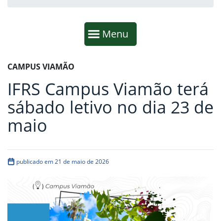
Início da navegação
Mostrar
Menu
Fim da navegação
Início do conteúdo
CAMPUS VIAMÃO
IFRS Campus Viamão terá
sábado letivo no dia 23 de
maio
publicado em 21 de maio de 2026