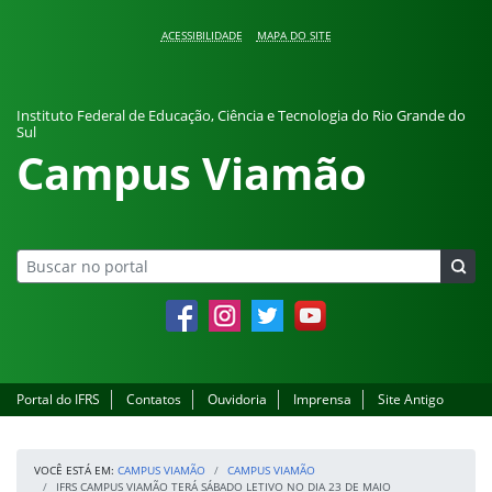
Pular para o conteúdo
ACESSIBILIDADE
MAPA DO SITE
Instituto Federal de Educação, Ciência e Tecnologia do Rio Grande do
Sul
Campus Viamão
Facebook
Instagram
Twitter
YouTube
Portal do IFRS
Contatos
Ouvidoria
Imprensa
Site Antigo
VOCÊ ESTÁ EM:
CAMPUS VIAMÃO
CAMPUS VIAMÃO
IFRS CAMPUS VIAMÃO TERÁ SÁBADO LETIVO NO DIA 23 DE MAIO