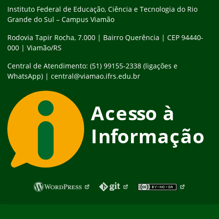
Instituto Federal de Educação, Ciência e Tecnologia do Rio
Grande do Sul – Campus Viamão
Rodovia Tapir Rocha, 7.000 | Bairro Querência | CEP 94440-
000 | Viamão/RS
Central de Atendimento: (51) 99155-2338 (ligações e
WhatsApp) | central@viamao.ifrs.edu.br
Fim do rodapé