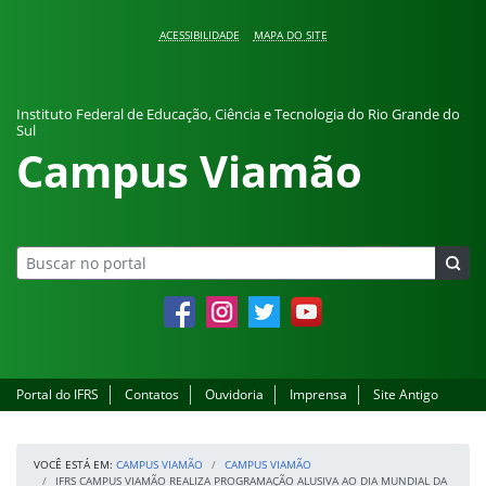
Pular para o conteúdo
ACESSIBILIDADE
MAPA DO SITE
Instituto Federal de Educação, Ciência e Tecnologia do Rio Grande do
Sul
Campus Viamão
Facebook
Instagram
Twitter
YouTube
Portal do IFRS
Contatos
Ouvidoria
Imprensa
Site Antigo
VOCÊ ESTÁ EM:
CAMPUS VIAMÃO
CAMPUS VIAMÃO
IFRS CAMPUS VIAMÃO REALIZA PROGRAMAÇÃO ALUSIVA AO DIA MUNDIAL DA