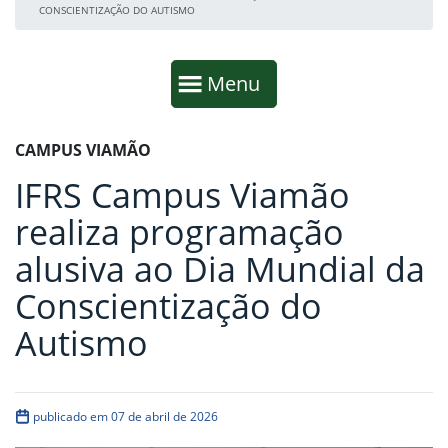
CONSCIENTIZAÇÃO DO AUTISMO
Início da navegação
Mostrar
Menu
Fim da navegação
Início do conteúdo
CAMPUS VIAMÃO
IFRS Campus Viamão
realiza programação
alusiva ao Dia Mundial da
Conscientização do
Autismo
publicado em 07 de abril de 2026