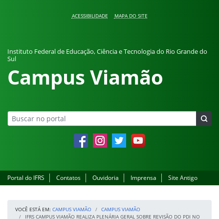
Pular para o conteúdo
ACESSIBILIDADE
MAPA DO SITE
Instituto Federal de Educação, Ciência e Tecnologia do Rio Grande do
Sul
Campus Viamão
Facebook
Instagram
Twitter
YouTube
Portal do IFRS
Contatos
Ouvidoria
Imprensa
Site Antigo
VOCÊ ESTÁ EM:
CAMPUS VIAMÃO
CAMPUS VIAMÃO
IFRS CAMPUS VIAMÃO REALIZA PLENÁRIA GERAL SOBRE REVISÃO DO PDI NO