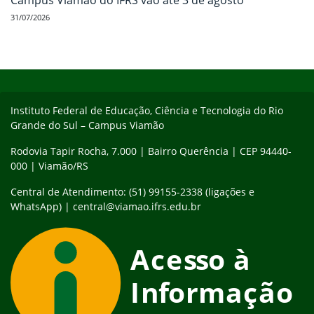
Campus Viamão do IFRS vão até 3 de agosto
31/07/2026
Início do rodapé
Fim do conteúdo
Instituto Federal de Educação, Ciência e Tecnologia do Rio
Grande do Sul – Campus Viamão
Rodovia Tapir Rocha, 7.000 | Bairro Querência | CEP 94440-
000 | Viamão/RS
Central de Atendimento: (51) 99155-2338 (ligações e
WhatsApp) | central@viamao.ifrs.edu.br