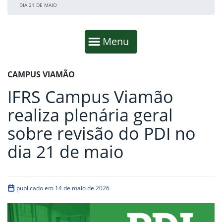
DIA 21 DE MAIO
Início da navegação
Mostrar
Menu
Fim da navegação
Início do conteúdo
CAMPUS VIAMÃO
IFRS Campus Viamão
realiza plenária geral
sobre revisão do PDI no
dia 21 de maio
publicado em 14 de maio de 2026