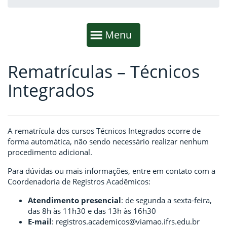
Início da navegação
Mostrar
Menu
Rematrículas – Técnicos
Fim da navegação
Início do conteúdo
Integrados
A rematrícula dos cursos Técnicos Integrados ocorre de
forma automática, não sendo necessário realizar nenhum
procedimento adicional.
Para dúvidas ou mais informações, entre em contato com a
Coordenadoria de Registros Acadêmicos:
Atendimento presencial
: de segunda a sexta-feira,
das 8h às 11h30 e das 13h às 16h30
E-mail
:
registros.academicos@viamao.ifrs.edu.br