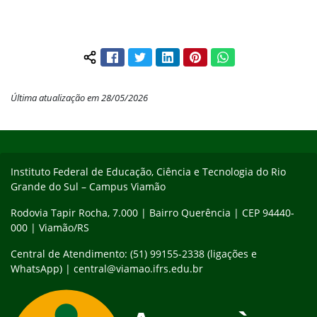
Facebook
Twitter
LinkedIn
Pinterest
WhatsApp
Compartilhar conteúdo:
Última atualização em 28/05/2026
Início do rodapé
Fim do conteúdo
Instituto Federal de Educação, Ciência e Tecnologia do Rio
Grande do Sul – Campus Viamão
Rodovia Tapir Rocha, 7.000 | Bairro Querência | CEP 94440-
000 | Viamão/RS
Central de Atendimento: (51) 99155-2338 (ligações e
WhatsApp) | central@viamao.ifrs.edu.br