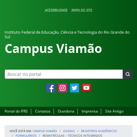
Pular para o conteúdo
ACESSIBILIDADE
MAPA DO SITE
Instituto Federal de Educação, Ciência e Tecnologia do Rio Grande do
Sul
Campus Viamão
Facebook
Instagram
Twitter
YouTube
Portal do IFRS
Contatos
Ouvidoria
Imprensa
Site Antigo
VOCÊ ESTÁ EM:
CAMPUS VIAMÃO
ENSINO
REGISTROS ACADÊMICOS
FORMULÁRIOS
REMATRÍCULAS – TÉCNICOS INTEGRADOS