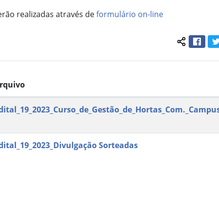
serão realizadas através de
formulário on-line
Face
Compartil
rquivo
dital_19_2023_Curso_de_Gestão_de_Hortas_Com._Campu
dital_19_2023_Divulgação Sorteadas