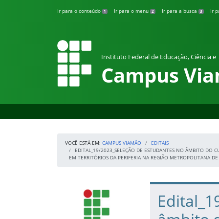
Pular para o conteúdo
Ir para o conteúdo
Ir para o menu
Ir para a busca
Ir 
1
2
3
Instituto Federal de Educação, Ciência e
Campus Vi
VOCÊ ESTÁ EM:
CAMPUS VIAMÃO
EDITAIS
EDITAL_19/2023_SELEÇÃO DE ESTUDANTES NO ÂMBITO DO 
EM TERRITÓRIOS DA PERIFERIA NA REGIÃO METROPOLITANA D
Início da navegação
IFRS
Início do conteúdo
Edital_1