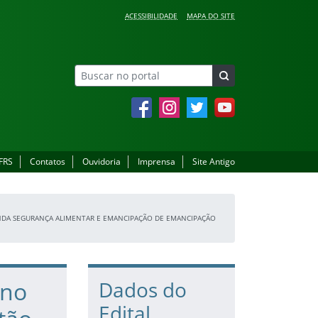
ACESSIBILIDADE
MAPA DO SITE
Facebook
Instagram
Twitter
YouTube
IFRS
Contatos
Ouvidoria
Imprensa
Site Antigo
ENDA SEGURANÇA ALIMENTAR E EMANCIPAÇÃO DE EMANCIPAÇÃO
 no
Dados do
Edital