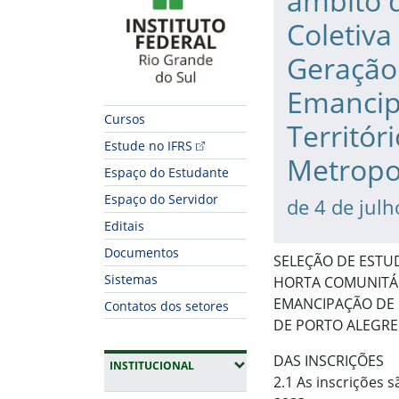
âmbito 
Coletiva
Geração
Emancip
Cursos
Territór
Estude no IFRS
Metropol
Espaço do Estudante
Espaço do Servidor
de 4 de jul
Editais
Documentos
SELEÇÃO DE ESTU
Sistemas
HORTA COMUNITÁR
EMANCIPAÇÃO DE 
Contatos dos setores
DE PORTO ALEGRE
DAS INSCRIÇÕES
(EXPANDIR SUBMENUS)
INSTITUCIONAL
2.1 As inscrições 