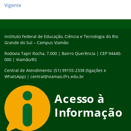
Vigente
Início do rodapé
Fim do conteúdo
Instituto Federal de Educação, Ciência e Tecnologia do Rio
Grande do Sul – Campus Viamão
Rodovia Tapir Rocha, 7.000 | Bairro Querência | CEP 94440-
000 | Viamão/RS
Central de Atendimento: (51) 99155-2338 (ligações e
WhatsApp) | central@viamao.ifrs.edu.br