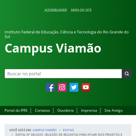
Pular para o conteúdo
ACESSIBILIDADE
MAPA DO SITE
Instituto Federal de Educação, Ciência e Tecnologia do Rio Grande do
Sul
Campus Viamão
Facebook
Instagram
Twitter
YouTube
Portal do IFRS
Contatos
Ouvidoria
Imprensa
Site Antigo
VOCÊ ESTÁ EM:
CAMPUS VIAMÃO
EDITAIS
EDITAL Nº 08/2025 -SELEÇÃO DE BOLSISTAS PARA ATUAR NOS PROJETOS E