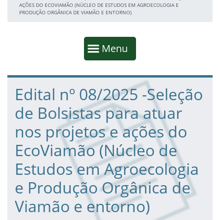
AÇÕES DO ECOVIAMÃO (NÚCLEO DE ESTUDOS EM AGROECOLOGIA E
PRODUÇÃO ORGÂNICA DE VIAMÃO E ENTORNO)
Início da navegação
Mostrar
Menu
Fim da navegação
Início do conteúdo
Edital nº 08/2025 -Seleção
de Bolsistas para atuar
nos projetos e ações do
EcoViamão (Núcleo de
Estudos em Agroecologia
e Produção Orgânica de
Viamão e entorno)