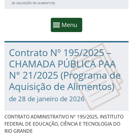
DE AQUISIÇÃO DE ALIMENTOS)
Início da navegação
Mostrar
Menu
Fim da navegação
Início do conteúdo
Contrato Nº 195/2025 –
CHAMADA PÚBLICA PAA
N° 21/2025 (Programa de
Aquisição de Alimentos)
de 28 de janeiro de 2026
CONTRATO ADMINISTRATIVO N° 195/2025, INSTITUTO
FEDERAL DE EDUCAÇÃO, CIÊNCIA E TECNOLOGIA DO
RIO GRANDE