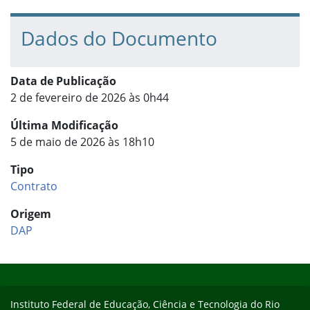
Dados do Documento
Data de Publicação
2 de fevereiro de 2026 às 0h44
Última Modificação
5 de maio de 2026 às 18h10
Tipo
Contrato
Origem
DAP
Início do rodapé
Fim do conteúdo
Instituto Federal de Educação, Ciência e Tecnologia do Rio