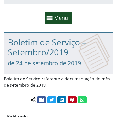
Início da navegação
Mostrar
Menu
Fim da navegação
Início do conteúdo
Boletim de Serviço –
Setembro/2019
de 24 de setembro de 2019
Boletim de Serviço referente à documentação do mês
de setembro de 2019.
Facebook
Twitter
LinkedIn
Pinterest
WhatsApp
Compartilhar conteúdo:
Publicado