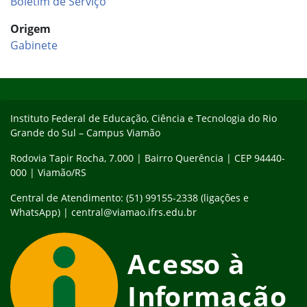
Boletim de Serviço
Origem
Gabinete
Início do rodapé
Fim do conteúdo
Instituto Federal de Educação, Ciência e Tecnologia do Rio
Grande do Sul – Campus Viamão
Rodovia Tapir Rocha, 7.000 | Bairro Querência | CEP 94440-
000 | Viamão/RS
Central de Atendimento: (51) 99155-2338 (ligações e
WhatsApp) | central@viamao.ifrs.edu.br