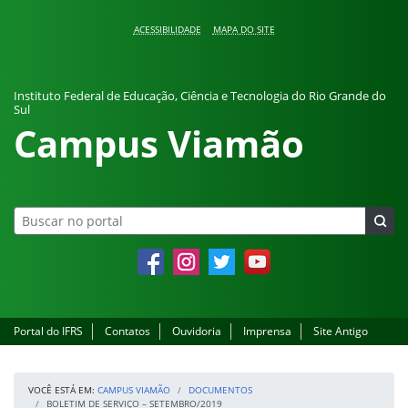
Pular para o conteúdo
ACESSIBILIDADE
MAPA DO SITE
Instituto Federal de Educação, Ciência e Tecnologia do Rio Grande do
Sul
Campus Viamão
Facebook
Instagram
Twitter
YouTube
Portal do IFRS
Contatos
Ouvidoria
Imprensa
Site Antigo
VOCÊ ESTÁ EM:
CAMPUS VIAMÃO
DOCUMENTOS
BOLETIM DE SERVIÇO – SETEMBRO/2019