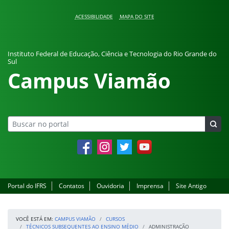
Pular para o conteúdo
ACESSIBILIDADE
MAPA DO SITE
Instituto Federal de Educação, Ciência e Tecnologia do Rio Grande do
Sul
Campus Viamão
Facebook
Instagram
Twitter
YouTube
Portal do IFRS
Contatos
Ouvidoria
Imprensa
Site Antigo
VOCÊ ESTÁ EM:
CAMPUS VIAMÃO
CURSOS
TÉCNICOS SUBSEQUENTES AO ENSINO MÉDIO
ADMINISTRAÇÃO