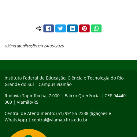
Facebook
Twitter
LinkedIn
Pinterest
WhatsApp
Compartilhar conteúdo:
Última atualização em 24/06/2026
Início do rodapé
Fim do conteúdo
Instituto Federal de Educação, Ciência e Tecnologia do Rio
Grande do Sul – Campus Viamão
Rodovia Tapir Rocha, 7.000 | Bairro Querência | CEP 94440-
000 | Viamão/RS
Central de Atendimento: (51) 99155-2338 (ligações e
WhatsApp) | central@viamao.ifrs.edu.br