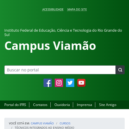
Pular para o conteúdo
ACESSIBILIDADE
MAPA DO SITE
Instituto Federal de Educação, Ciência e Tecnologia do Rio Grande do
Sul
Campus Viamão
Facebook
Instagram
Twitter
YouTube
Portal do IFRS
Contatos
Ouvidoria
Imprensa
Site Antigo
VOCÊ ESTÁ EM:
CAMPUS VIAMÃO
CURSOS
TÉCNICOS INTEGRADOS AO ENSINO MÉDIO