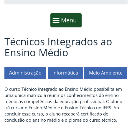
Início da navegação
Mostrar
Menu
Técnicos Integrados ao
Fim da navegação
Início do conteúdo
Ensino Médio
Administração
Informática
Meio Ambiente
O curso Técnico Integrado ao Ensino Médio possibilita em
uma única matrícula reunir os conhecimentos do ensino
médio às competências da educação profissional. O aluno
irá cursar o Ensino Médio e o Ensino Técnico no IFRS. Ao
concluir esse curso, o aluno receberá certificado de
conclusão do ensino médio e diploma do curso técnico.