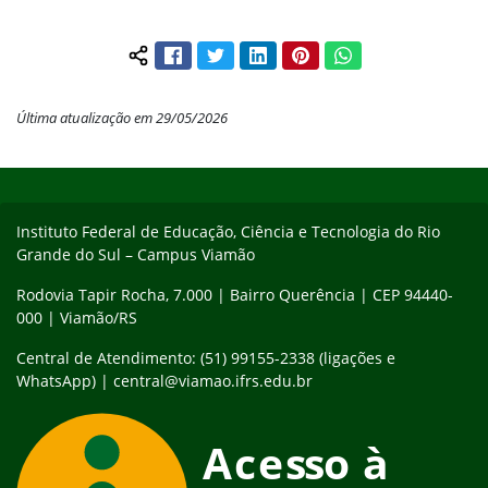
Facebook
Twitter
LinkedIn
Pinterest
WhatsApp
Compartilhar conteúdo:
Última atualização em 29/05/2026
Início do rodapé
Fim do conteúdo
Instituto Federal de Educação, Ciência e Tecnologia do Rio
Grande do Sul – Campus Viamão
Rodovia Tapir Rocha, 7.000 | Bairro Querência | CEP 94440-
000 | Viamão/RS
Central de Atendimento: (51) 99155-2338 (ligações e
WhatsApp) | central@viamao.ifrs.edu.br