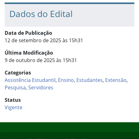
Dados do Edital
Data de Publicação
12 de setembro de 2025 às 15h31
Última Modificação
9 de outubro de 2025 às 15h31
Categorias
Assistência Estudantil
,
Ensino
,
Estudantes
,
Extensão
,
Pesquisa
,
Servidores
Status
Vigente
Início do rodapé
Fim do conteúdo