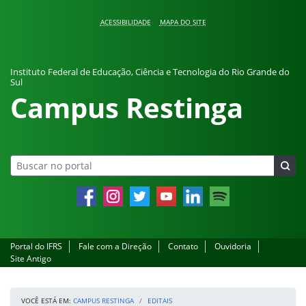
Pular para o conteúdo
ACESSIBILIDADE
MAPA DO SITE
Instituto Federal de Educação, Ciência e Tecnologia do Rio Grande do
Sul
Campus Restinga
Facebook
Instagram
Twitter
YouTube
LinkedIn
Spotify
Portal do IFRS
Fale com a Direção
Contato
Ouvidoria
Site Antigo
VOCÊ ESTÁ EM:
CAMPUS RESTINGA
EDITAIS