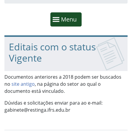
Início da navegação
Mostrar
Menu
Fim da navegação
Início do conteúdo
Editais com o status
Vigente
Documentos anteriores a 2018 podem ser buscados
no
site antigo
, na página do setor ao qual o
documento está vinculado.
Dúvidas e solicitações enviar para ao e-mail:
gabinete@restinga.ifrs.edu.br