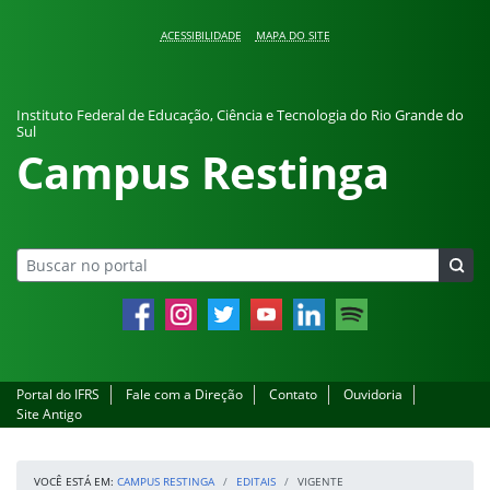
Pular para o conteúdo
ACESSIBILIDADE
MAPA DO SITE
Instituto Federal de Educação, Ciência e Tecnologia do Rio Grande do
Sul
Campus Restinga
Facebook
Instagram
Twitter
YouTube
LinkedIn
Spotify
Portal do IFRS
Fale com a Direção
Contato
Ouvidoria
Site Antigo
VOCÊ ESTÁ EM:
CAMPUS RESTINGA
EDITAIS
VIGENTE