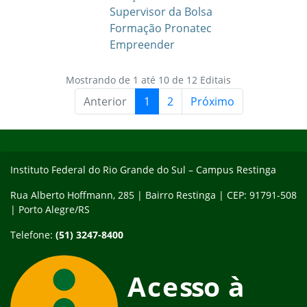
Supervisor da Bolsa
Formação Pronatec
Empreender
Mostrando de 1 até 10 de 12 Editais
Anterior
1
2
Próximo
Início do rodapé
Fim do conteúdo
Instituto Federal do Rio Grande do Sul – Campus Restinga
Rua Alberto Hoffmann, 285 | Bairro Restinga | CEP: 91791-508
| Porto Alegre/RS
Telefone:
(51) 3247-8400