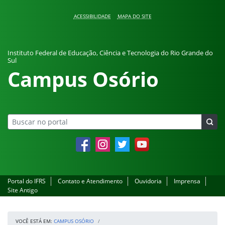
Pular para o conteúdo
ACESSIBILIDADE
MAPA DO SITE
Instituto Federal de Educação, Ciência e Tecnologia do Rio Grande do
Sul
Campus Osório
Facebook
Instagram
Twitter
YouTube
Portal do IFRS
Contato e Atendimento
Ouvidoria
Imprensa
Site Antigo
VOCÊ ESTÁ EM:
CAMPUS OSÓRIO