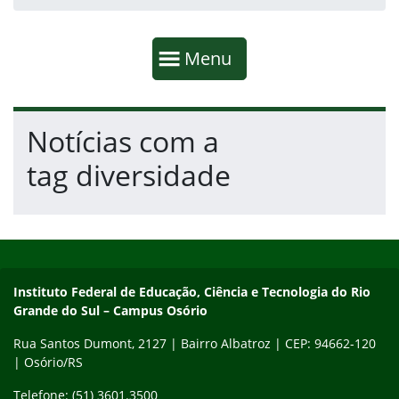
Início da navegação
Mostrar
Menu
Fim da navegação
Início do conteúdo
Notícias com a
tag diversidade
Início do rodapé
Fim do conteúdo
Instituto Federal de Educação, Ciência e Tecnologia do Rio Gra
Instituto Federal de Educação, Ciência e Tecnologia do Rio
Grande do Sul – Campus Osório
Rua Santos Dumont, 2127 | Bairro Albatroz | CEP: 94662-120
| Osório/RS
Telefone: (51) 3601.3500