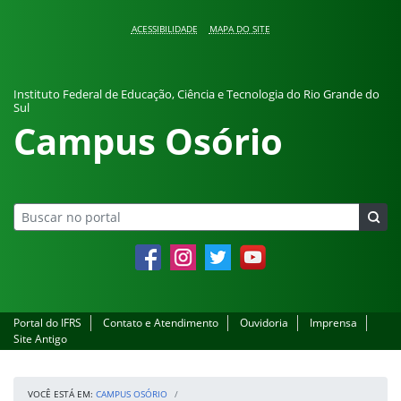
Pular para o conteúdo
ACESSIBILIDADE
MAPA DO SITE
Instituto Federal de Educação, Ciência e Tecnologia do Rio Grande do
Sul
Campus Osório
Facebook
Instagram
Twitter
YouTube
Portal do IFRS
Contato e Atendimento
Ouvidoria
Imprensa
Site Antigo
VOCÊ ESTÁ EM:
CAMPUS OSÓRIO