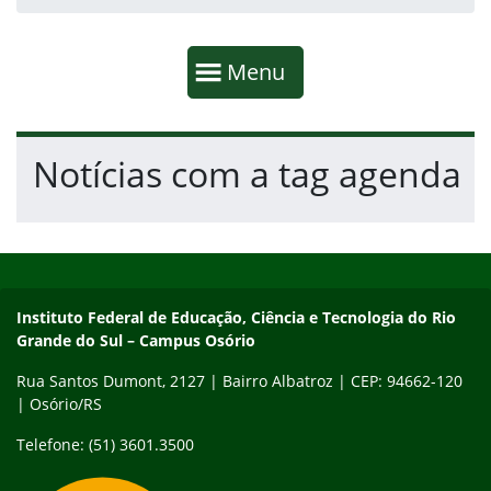
Início da navegação
Mostrar
Menu
Fim da navegação
Início do conteúdo
Notícias com a tag agenda
Início do rodapé
Fim do conteúdo
Instituto Federal de Educação, Ciência e Tecnologia do Rio Gra
Instituto Federal de Educação, Ciência e Tecnologia do Rio
Grande do Sul – Campus Osório
Rua Santos Dumont, 2127 | Bairro Albatroz | CEP: 94662-120
| Osório/RS
Telefone: (51) 3601.3500