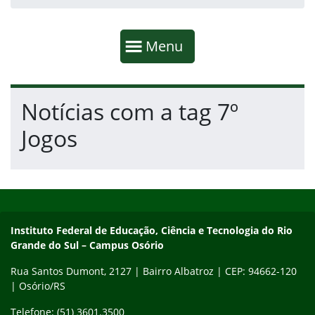
Início da navegação
Mostrar
Menu
Fim da navegação
Início do conteúdo
Notícias com a tag 7º
Jogos
Início do rodapé
Fim do conteúdo
Instituto Federal de Educação, Ciência e Tecnologia do Rio Gra
Instituto Federal de Educação, Ciência e Tecnologia do Rio
Grande do Sul – Campus Osório
Rua Santos Dumont, 2127 | Bairro Albatroz | CEP: 94662-120
| Osório/RS
Telefone: (51) 3601.3500