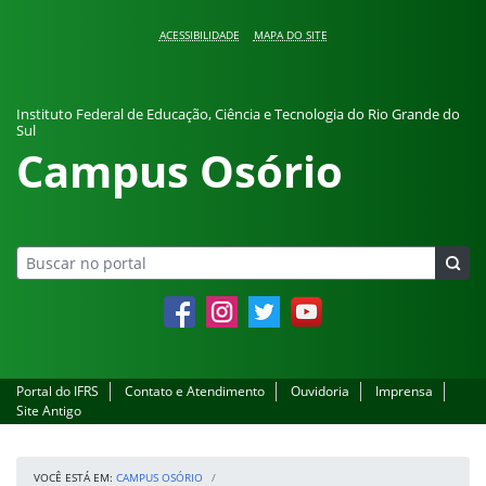
Pular para o conteúdo
ACESSIBILIDADE
MAPA DO SITE
Instituto Federal de Educação, Ciência e Tecnologia do Rio Grande do
Sul
Campus Osório
Facebook
Instagram
Twitter
YouTube
Portal do IFRS
Contato e Atendimento
Ouvidoria
Imprensa
Site Antigo
VOCÊ ESTÁ EM:
CAMPUS OSÓRIO