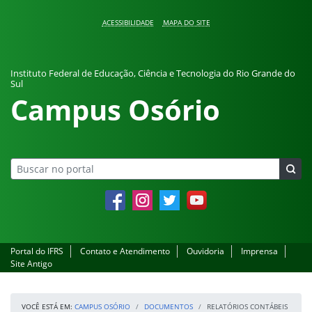
Pular para o conteúdo
ACESSIBILIDADE
MAPA DO SITE
Instituto Federal de Educação, Ciência e Tecnologia do Rio Grande do
Sul
Campus Osório
Facebook
Instagram
Twitter
YouTube
Portal do IFRS
Contato e Atendimento
Ouvidoria
Imprensa
Site Antigo
VOCÊ ESTÁ EM:
CAMPUS OSÓRIO
DOCUMENTOS
RELATÓRIOS CONTÁBEIS