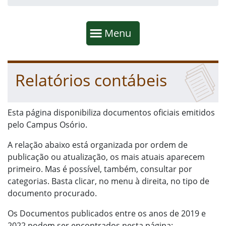
Início da navegação
Mostrar
Menu
Fim da navegação
Início do conteúdo
Relatórios contábeis
Esta página disponibiliza documentos oficiais emitidos
pelo Campus Osório.
A relação abaixo está organizada por ordem de
publicação ou atualização, os mais atuais aparecem
primeiro. Mas é possível, também, consultar por
categorias. Basta clicar, no menu à direita, no tipo de
documento procurado.
Os Documentos publicados entre os anos de 2019 e
2022 podem ser encontrados nesta página: