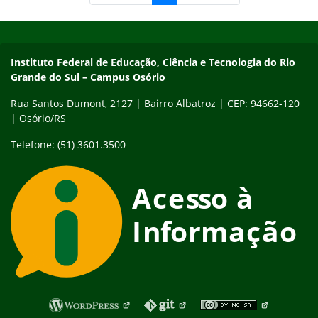
Início do rodapé
Fim do conteúdo
Instituto Federal de Educação, Ciência e Tecnologia do Rio Gra
Instituto Federal de Educação, Ciência e Tecnologia do Rio
Grande do Sul – Campus Osório
Rua Santos Dumont, 2127 | Bairro Albatroz | CEP: 94662-120
| Osório/RS
Telefone: (51) 3601.3500