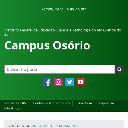
Pular para o conteúdo
ACESSIBILIDADE
MAPA DO SITE
Instituto Federal de Educação, Ciência e Tecnologia do Rio Grande do
Sul
Campus Osório
Facebook
Instagram
Twitter
YouTube
Portal do IFRS
Contato e Atendimento
Ouvidoria
Imprensa
Site Antigo
VOCÊ ESTÁ EM:
CAMPUS OSÓRIO
DOCUMENTOS