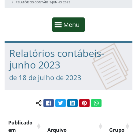
RELATÓRIOS CONTÁBEIS-JUNHO 2023
Início da navegação
Mostrar
Menu
Fim da navegação
Início do conteúdo
Relatórios contábeis-
junho 2023
de 18 de julho de 2023
Facebook
Twitter
LinkedIn
Pinterest
WhatsApp
Compartilhar conteúdo:
Publicado
em
Arquivo
Grupo