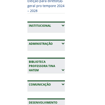
Eleição para diretor(a)-
geral pro tempore 2024
– 2028
(EXPANDIR SUBMENUS)
INSTITUCIONAL
(EXPANDIR SUBMENUS)
ADMINISTRAÇÃO
BIBLIOTECA
PROFESSORA TINA
(EXPANDIR SUBMENUS)
HATEM
(EXPANDIR SUBMENUS)
COMUNICAÇÃO
DESENVOLVIMENTO