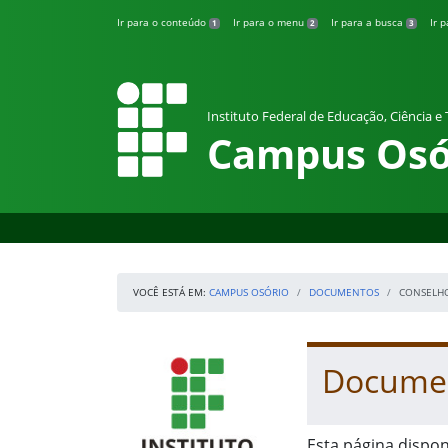
Pular para o conteúdo
Ir para o conteúdo
Ir para o menu
Ir para a busca
Ir 
1
2
3
Instituto Federal de Educação, Ciência e
Campus Osó
VOCÊ ESTÁ EM:
CAMPUS OSÓRIO
DOCUMENTOS
CONSELH
Início da navegação
IFRS
Início do conteúdo
Documen
Esta página dispon