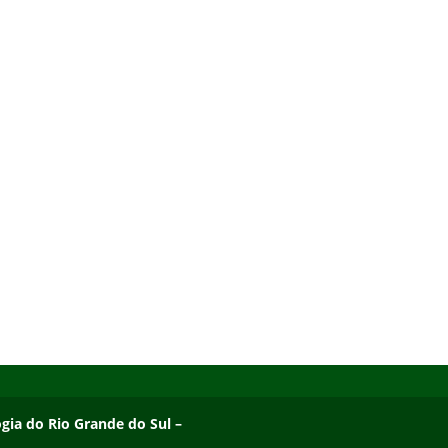
ogia do Rio Grande do Sul – Campus Osório
ogia do Rio Grande do Sul –