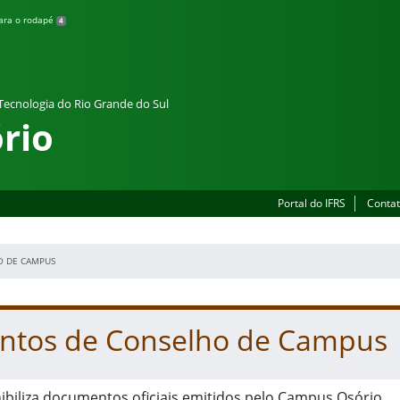
para o rodapé
4
 Tecnologia do Rio Grande do Sul
rio
Portal do IFRS
Contat
O DE CAMPUS
tos de Conselho de Campus
ibiliza documentos oficiais emitidos pelo Campus Osório.