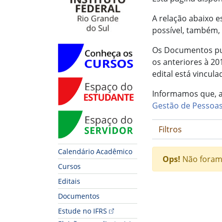
A relação abaixo e
possível, também, 
Conheça os Cursos
Os Documentos pub
os anteriores à 2
edital está vincula
Espaço do Estudante
Informamos que, a
Gestão de Pessoas
Espaço do Servidor
Filtros
Calendário Acadêmico
Ops!
Não foram
Cursos
Editais
Fim do conteúdo
Documentos
Estude no IFRS