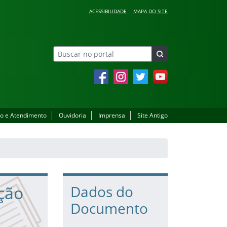
ACESSIBILIDADE
MAPA DO SITE
Facebook
Instagram
Twitter
YouTube
o e Atendimento
Ouvidoria
Imprensa
Site Antigo
ção
Dados do
Documento