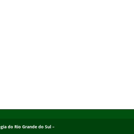
ogia do Rio Grande do Sul – Campus Osório
ogia do Rio Grande do Sul –