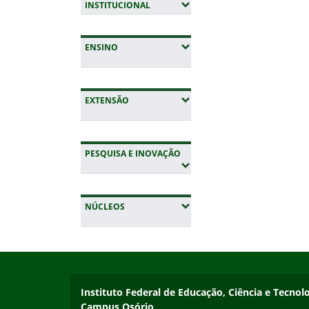
(EXPANDIR SUBMENUS)
INSTITUCIONAL
(EXPANDIR SUBMENUS)
ENSINO
(EXPANDIR SUBMENUS)
EXTENSÃO
(EXPANDIR SUBMENUS)
PESQUISA E INOVAÇÃO
(EXPANDIR SUBMENUS)
NÚCLEOS
Início do rodapé
Fim da navegação
Instituto Federal de Educação, Ciência e Tecnol
Instituto Federal de Educação, Ciência e Tecnol
Campus Osório