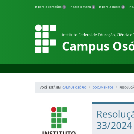
Pular para o conteúdo
Ir para o conteúdo
Ir para o menu
Ir para a busca
Ir 
1
2
3
Instituto Federal de Educação, Ciência e
Campus Osó
VOCÊ ESTÁ EM:
CAMPUS OSÓRIO
DOCUMENTOS
RESOLUÇÃ
Início da navegação
IFRS
Início do conteúdo
Resoluç
33/2024