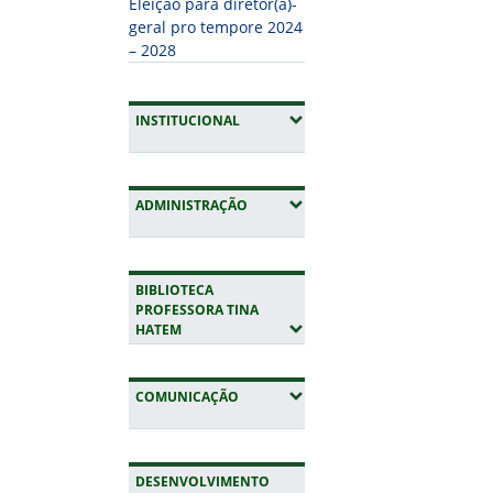
Eleição para diretor(a)-
geral pro tempore 2024
– 2028
(EXPANDIR SUBMENUS)
INSTITUCIONAL
(EXPANDIR SUBMENUS)
ADMINISTRAÇÃO
BIBLIOTECA
PROFESSORA TINA
(EXPANDIR SUBMENUS)
HATEM
(EXPANDIR SUBMENUS)
COMUNICAÇÃO
DESENVOLVIMENTO