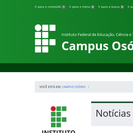
Pular para o conteúdo
Ir para o conteúdo
Ir para o menu
Ir para a busca
Ir 
1
2
3
Instituto Federal de Educação, Ciência e
Campus Osó
VOCÊ ESTÁ EM:
CAMPUS OSÓRIO
Início da navegação
IFRS
Início do conteúdo
Notícias
Fim do conteúdo