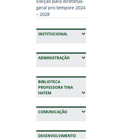
Eleição para diretor(a)-
geral pro tempore 2024
– 2028
(EXPANDIR SUBMENUS)
INSTITUCIONAL
(EXPANDIR SUBMENUS)
ADMINISTRAÇÃO
BIBLIOTECA
PROFESSORA TINA
(EXPANDIR SUBMENUS)
HATEM
(EXPANDIR SUBMENUS)
COMUNICAÇÃO
DESENVOLVIMENTO