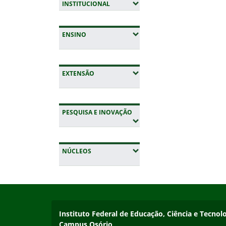
(EXPANDIR SUBMENUS)
INSTITUCIONAL
(EXPANDIR SUBMENUS)
ENSINO
(EXPANDIR SUBMENUS)
EXTENSÃO
(EXPANDIR SUBMENUS)
PESQUISA E INOVAÇÃO
(EXPANDIR SUBMENUS)
NÚCLEOS
Início do rodapé
Fim da navegação
Instituto Federal de Educação, Ciência e Tecnol
Instituto Federal de Educação, Ciência e Tecnol
Campus Osório