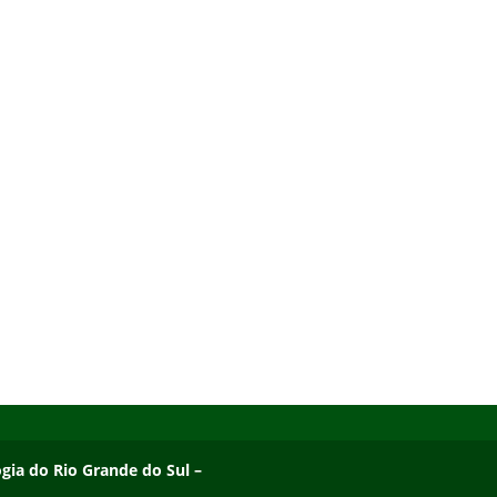
ogia do Rio Grande do Sul – Campus Osório
ogia do Rio Grande do Sul –