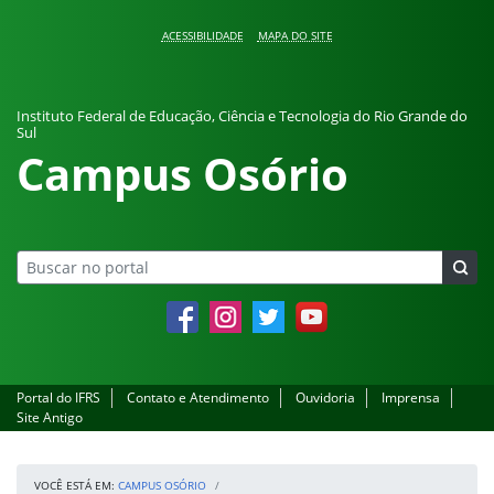
Pular para o conteúdo
ACESSIBILIDADE
MAPA DO SITE
Instituto Federal de Educação, Ciência e Tecnologia do Rio Grande do
Sul
Campus Osório
Facebook
Instagram
Twitter
YouTube
Portal do IFRS
Contato e Atendimento
Ouvidoria
Imprensa
Site Antigo
VOCÊ ESTÁ EM:
CAMPUS OSÓRIO