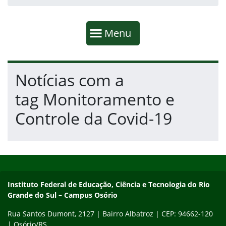
Início da navegação
Mostrar
Menu
Fim da navegação
Início do conteúdo
Notícias com a
tag Monitoramento e
Controle da Covid-19
Início do rodapé
Fim do conteúdo
Instituto Federal de Educação, Ciência e Tecnologia do Rio Gra
Instituto Federal de Educação, Ciência e Tecnologia do Rio
Grande do Sul – Campus Osório
Rua Santos Dumont, 2127 | Bairro Albatroz | CEP: 94662-120
| Osório/RS