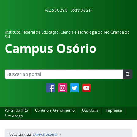
Pular para o conteúdo
ACESSIBILIDADE
MAPA DO SITE
Instituto Federal de Educação, Ciência e Tecnologia do Rio Grande do
Sul
Campus Osório
Facebook
Instagram
Twitter
YouTube
Portal do IFRS
Contato e Atendimento
Ouvidoria
Imprensa
Site Antigo
VOCÊ ESTÁ EM:
CAMPUS OSÓRIO