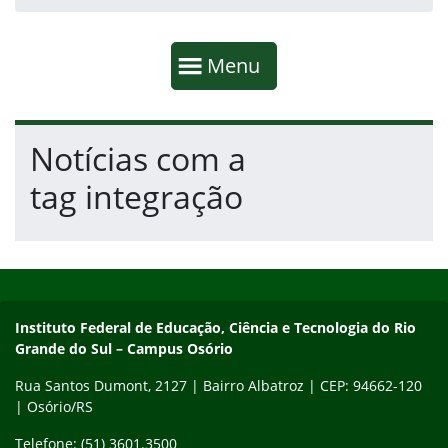
Início da navegação
Mostrar
Menu
Fim da navegação
Início do conteúdo
Notícias com a
tag integração
Início do rodapé
Fim do conteúdo
Instituto Federal de Educação, Ciência e Tecnologia do Rio Gra
Instituto Federal de Educação, Ciência e Tecnologia do Rio
Grande do Sul – Campus Osório
Rua Santos Dumont, 2127 | Bairro Albatroz | CEP: 94662-120
| Osório/RS
Telefone: (51) 3601.3500