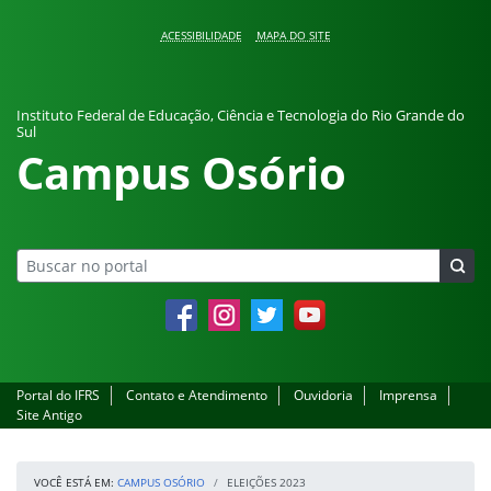
Pular para o conteúdo
ACESSIBILIDADE
MAPA DO SITE
Instituto Federal de Educação, Ciência e Tecnologia do Rio Grande do
Sul
Campus Osório
Facebook
Instagram
Twitter
YouTube
Portal do IFRS
Contato e Atendimento
Ouvidoria
Imprensa
Site Antigo
VOCÊ ESTÁ EM:
CAMPUS OSÓRIO
ELEIÇÕES 2023