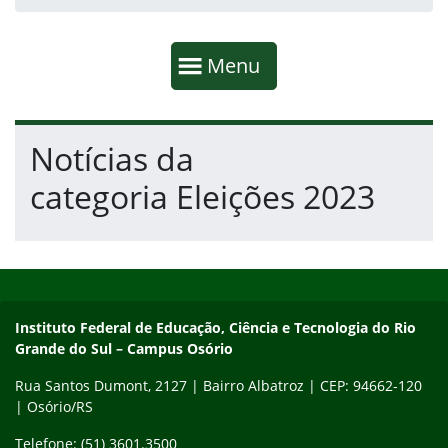
Início da navegação
Mostrar
Menu
Fim da navegação
Início do conteúdo
Notícias da
categoria Eleições 2023
Início do rodapé
Fim do conteúdo
Instituto Federal de Educação, Ciência e Tecnologia do Rio Gra
Instituto Federal de Educação, Ciência e Tecnologia do Rio
Grande do Sul – Campus Osório
Rua Santos Dumont, 2127 | Bairro Albatroz | CEP: 94662-120
| Osório/RS
Telefone: (51) 3601.3500