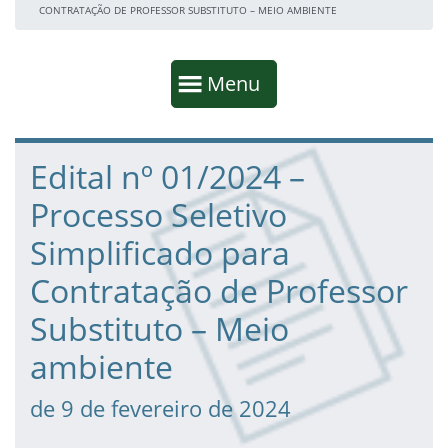
CONTRATAÇÃO DE PROFESSOR SUBSTITUTO – MEIO AMBIENTE
Início da navegação
Mostrar
Menu
Fim da navegação
Início do conteúdo
Edital nº 01/2024 –
Processo Seletivo
Simplificado para
Contratação de Professor
Substituto – Meio
ambiente
de 9 de fevereiro de 2024