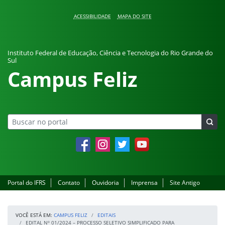
Pular para o conteúdo
ACESSIBILIDADE
MAPA DO SITE
Instituto Federal de Educação, Ciência e Tecnologia do Rio Grande do
Sul
Campus Feliz
Facebook
Instagram
Twitter
YouTube
Portal do IFRS
Contato
Ouvidoria
Imprensa
Site Antigo
VOCÊ ESTÁ EM:
CAMPUS FELIZ
EDITAIS
EDITAL Nº 01/2024 – PROCESSO SELETIVO SIMPLIFICADO PARA