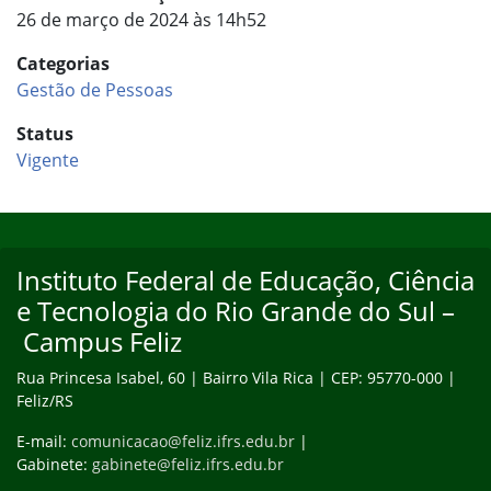
26 de março de 2024 às 14h52
Categorias
Gestão de Pessoas
Status
Vigente
Início do rodapé
Fim do conteúdo
Instituto Federal de Educação, Ciência
e Tecnologia do Rio Grande do Sul –
Campus Feliz
Rua Princesa Isabel, 60 | Bairro Vila Rica | CEP: 95770-000 |
Feliz/RS
E-mail:
comunicacao@feliz.ifrs.edu.br
|
Gabinete:
gabinete@feliz.ifrs.edu.br