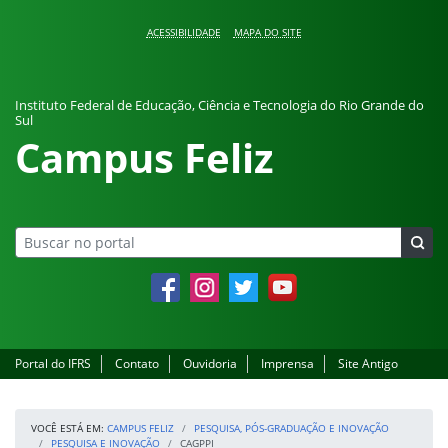
Pular para o conteúdo
ACESSIBILIDADE
MAPA DO SITE
Instituto Federal de Educação, Ciência e Tecnologia do Rio Grande do
Sul
Campus Feliz
Facebook
Instagram
Twitter
YouTube
Portal do IFRS
Contato
Ouvidoria
Imprensa
Site Antigo
VOCÊ ESTÁ EM:
CAMPUS FELIZ
PESQUISA, PÓS-GRADUAÇÃO E INOVAÇÃO
PESQUISA E INOVAÇÃO
CAGPPI