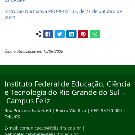
da CAGPPI
Instrução Normativa PROPPI Nº 03, de 21 de outubro de
2020.
Facebook
Twitter
LinkedIn
Pinterest
WhatsApp
Compartilhar conteúdo:
Última atualização em 15/06/2026
Início do rodapé
Fim do conteúdo
Instituto Federal de Educação, Ciência
e Tecnologia do Rio Grande do Sul –
Campus Feliz
Rua Princesa Isabel, 60 | Bairro Vila Rica | CEP: 95770-000 |
Feliz/RS
E-mail:
comunicacao@feliz.ifrs.edu.br
|
Gabinete:
gabinete@feliz.ifrs.edu.br