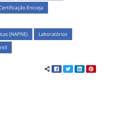
Certificação Encceja
icas (NAPNE)
Laboratórios
ntil
Facebook
Twitter
LinkedIn
Pinterest
Compartilhar conteúdo: