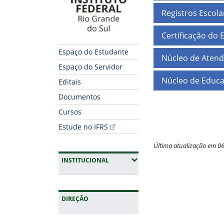
Registros Escola
Certificação do
Espaço do Estudante
Núcleo de Atend
Espaço do Servidor
Núcleo de Educa
Editais
Documentos
Cursos
Estude no IFRS
Última atualização em 0
(EXPANDIR SUBMENUS)
INSTITUCIONAL
Fim do conteúdo
DIREÇÃO