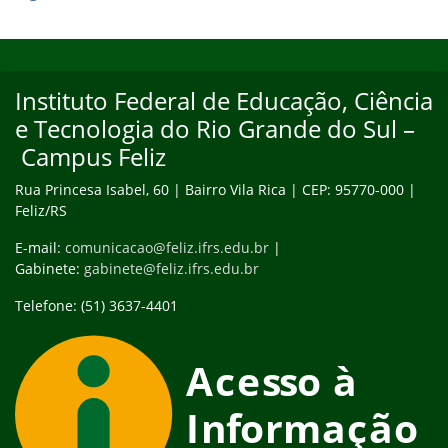
Início do rodapé
Fim do conteúdo
Instituto Federal de Educação, Ciência
e Tecnologia do Rio Grande do Sul –
Campus Feliz
Rua Princesa Isabel, 60 | Bairro Vila Rica | CEP: 95770-000 |
Feliz/RS
E-mail:
comunicacao@feliz.ifrs.edu.br
|
Gabinete:
gabinete@feliz.ifrs.edu.br
Telefone: (51) 3637-4401