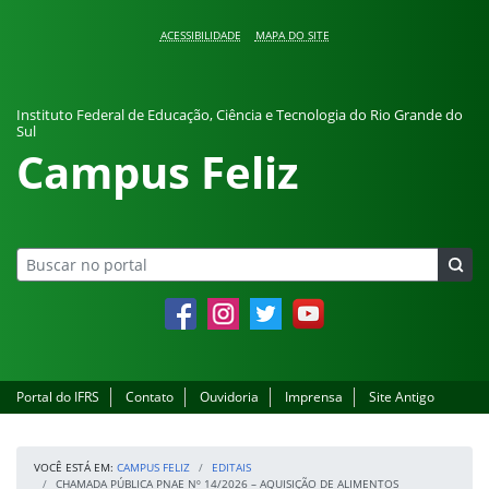
Pular para o conteúdo
ACESSIBILIDADE
MAPA DO SITE
Instituto Federal de Educação, Ciência e Tecnologia do Rio Grande do
Sul
Campus Feliz
Facebook
Instagram
Twitter
YouTube
Portal do IFRS
Contato
Ouvidoria
Imprensa
Site Antigo
VOCÊ ESTÁ EM:
CAMPUS FELIZ
EDITAIS
CHAMADA PÚBLICA PNAE Nº 14/2026 – AQUISIÇÃO DE ALIMENTOS