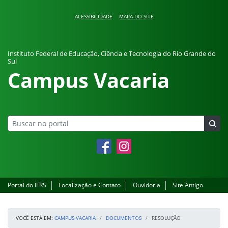
Pular para o conteúdo
ACESSIBILIDADE
MAPA DO SITE
Instituto Federal de Educação, Ciência e Tecnologia do Rio Grande do
Sul
Campus Vacaria
Facebook
Instagram
Portal do IFRS
Localização e Contato
Ouvidoria
Site Antigo
VOCÊ ESTÁ EM:
CAMPUS VACARIA
DOCUMENTOS
RESOLUÇÃO