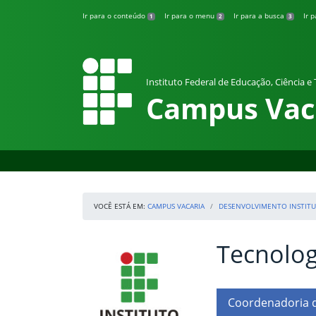
Pular para o conteúdo
Ir para o conteúdo
Ir para o menu
Ir para a busca
Ir 
1
2
3
Instituto Federal de Educação, Ciência e
Campus Vac
VOCÊ ESTÁ EM:
CAMPUS VACARIA
DESENVOLVIMENTO INSTITU
Tecnolog
Início da navegação
IFRS
Início do conteúdo
Coordenadoria d