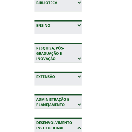
(EXPANDIR SUBMENUS)
BIBLIOTECA
(EXPANDIR SUBMENUS)
ENSINO
PESQUISA, PÓS-
GRADUAÇÃO E
(EXPANDIR SUBMENUS)
INOVAÇÃO
(EXPANDIR SUBMENUS)
EXTENSÃO
ADMINISTRAÇÃO E
(EXPANDIR SUBMENUS)
PLANEJAMENTO
DESENVOLVIMENTO
(OCULTAR SUBMENUS)
INSTITUCIONAL