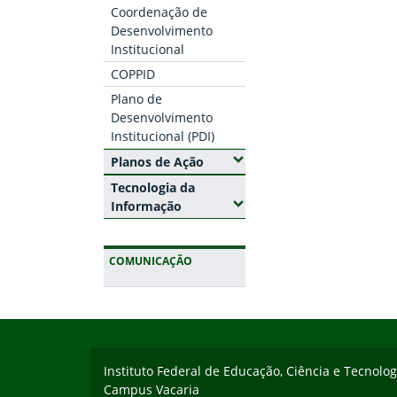
Coordenação de
Desenvolvimento
Institucional
COPPID
Plano de
Desenvolvimento
Institucional (PDI)
(Expandir submenus)
Planos de Ação
Tecnologia da
(Expandir submenus)
Informação
COMUNICAÇÃO
Início do rodapé
Fim da navegação
Instituto Federal de Educação, Ciência e Tecnolo
Campus Vacaria