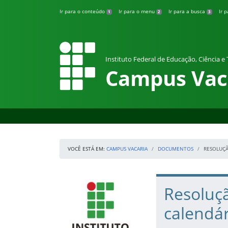
Pular para o conteúdo
Ir para o conteúdo
Ir para o menu
Ir para a busca
Ir 
1
2
3
Instituto Federal de Educação, Ciência e
Campus Vac
VOCÊ ESTÁ EM:
CAMPUS VACARIA
DOCUMENTOS
RESOLUÇÃ
Início da navegação
IFRS
Início do conteúdo
Resoluç
calendá