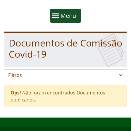
Início da navegação
Mostrar
Menu
Fim da navegação
Início do conteúdo
Documentos de Comissão
Covid-19
Filtros
Ops!
Não foram encontrados Documentos
publicados.
Início do rodapé
Fim do conteúdo