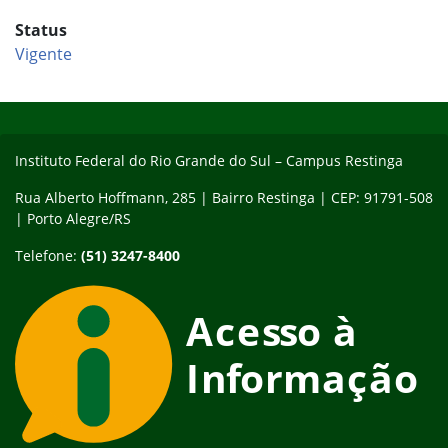
Status
Vigente
Início do rodapé
Fim do conteúdo
Instituto Federal do Rio Grande do Sul – Campus Restinga
Rua Alberto Hoffmann, 285 | Bairro Restinga | CEP: 91791-508
| Porto Alegre/RS
Telefone:
(51) 3247-8400