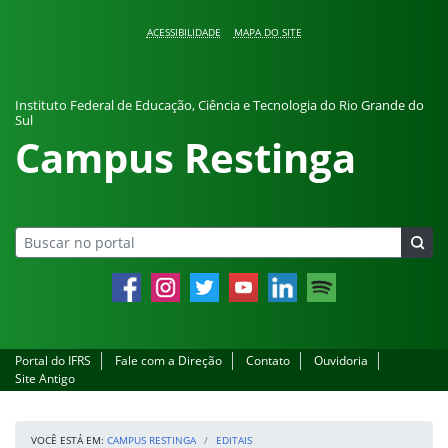
Pular para o conteúdo
ACESSIBILIDADE
MAPA DO SITE
Instituto Federal de Educação, Ciência e Tecnologia do Rio Grande do
Sul
Campus Restinga
Facebook
Instagram
Twitter
YouTube
LinkedIn
Spotify
Portal do IFRS
Fale com a Direção
Contato
Ouvidoria
Site Antigo
VOCÊ ESTÁ EM:
CAMPUS RESTINGA
EDITAIS