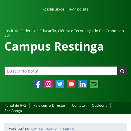
Pular para o conteúdo
ACESSIBILIDADE
MAPA DO SITE
Instituto Federal de Educação, Ciência e Tecnologia do Rio Grande do
Sul
Campus Restinga
Facebook
Instagram
Twitter
YouTube
LinkedIn
Spotify
Portal do IFRS
Fale com a Direção
Contato
Ouvidoria
Site Antigo
VOCÊ ESTÁ EM:
CAMPUS RESTINGA
EDITAIS