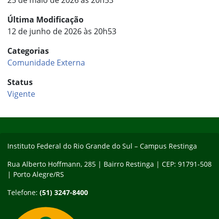
25 de maio de 2026 às 20h53
Última Modificação
12 de junho de 2026 às 20h53
Categorias
Comunidade Externa
Status
Vigente
Início do rodapé
Fim do conteúdo
Instituto Federal do Rio Grande do Sul – Campus Restinga
Rua Alberto Hoffmann, 285 | Bairro Restinga | CEP: 91791-508
| Porto Alegre/RS
Telefone:
(51) 3247-8400